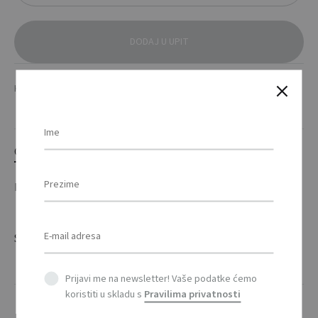
DODAJ U UPIT
KATEGORIJE
HOBI & WELLNESS
,
RELAX
OPIS
DODATNE INFORMACIJE
Spužva za tuširanje / Shower puff
Prijavi me na newsletter! Vaše podatke ćemo
koristiti u skladu s
Pravilima privatnosti