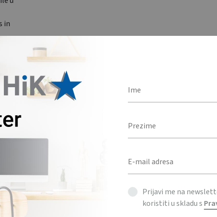
ile u
s in
imal
Prijavi me na newslet
koristiti u skladu s
Pra