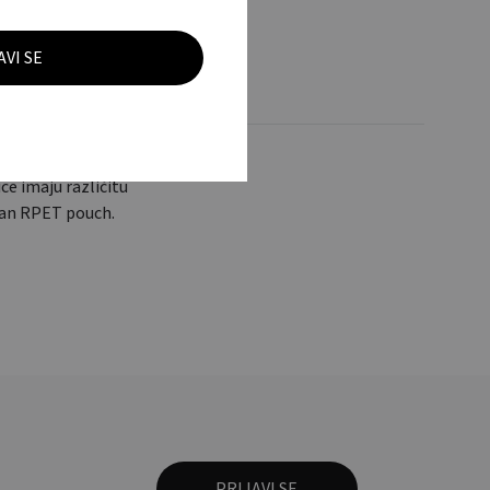
ce imaju različitu
n an RPET pouch.