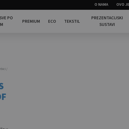
O NAMA
OVO JE
 SVE PO
PREZENTACIJSKI
PREMIUM
ECO
TEKSTIL
OM
SUSTAVI
rbici /
S
OF