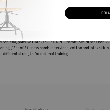
OPIS
DODATNE INFORMACIJE
d terilena, pamuka i lateks svile u RPET torbici. Sve fitness narukvi
ning. / Set of 3 fitness bands in terylene, cotton and latex silk i
 a different strength for optimal training.