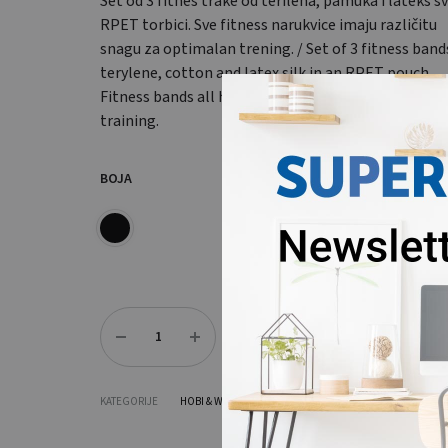
Set od 3 fitnes trake od terilena, pamuka i lateks sv
RPET torbici. Sve fitness narukvice imaju različitu
snagu za optimalan trening. / Set of 3 fitness band
terylene, cotton and latex silk in an RPET pouch.
Fitness bands all have a different strength for opt
training.
BOJA
Količina
DODAJ U UPIT
KATEGORIJE
HOBI & WELLNESS
,
SPORT