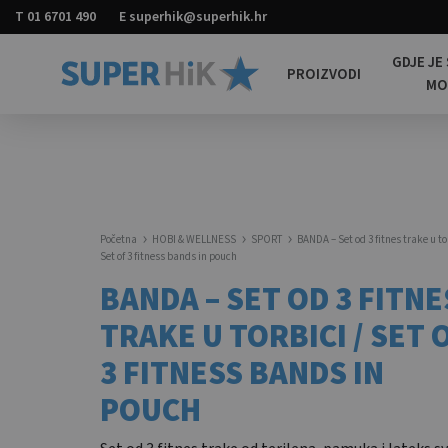
T
01 6701 490
E
superhik@superhik.hr
GDJE JE
PROIZVODI
M
Super
Promotivni
HiK
materijali
za
sve
Početna
HOBI & WELLNESS
SPORT
BANDA – Set od 3 fitnes trake u to
Set of 3 fitness bands in pouch
BANDA – SET OD 3 FITNE
TRAKE U TORBICI / SET 
3 FITNESS BANDS IN
POUCH