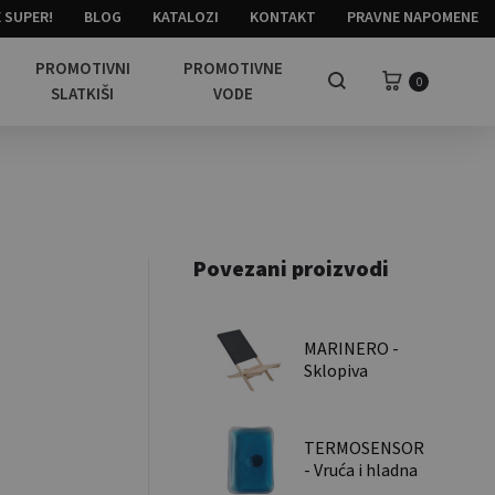
 SUPER!
BLOG
KATALOZI
KONTAKT
PRAVNE NAPOMENE
PROMOTIVNI
PROMOTIVNE
Košarica
0
Pretraga
SLATKIŠI
VODE
Povezani proizvodi
MARINERO -
Sklopiva
drvena
stolica za
plažu /
TERMOSENSOR
Foldable
- Vruća i hladna
wooden
obloga / Hot