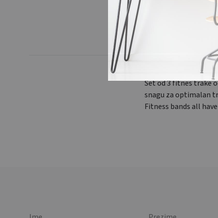
Set od 3 fitnes trake o
snagu za optimalan tre
Fitness bands all have