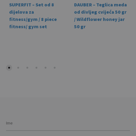
SUPERFIT – Set od 8
DAUBER – Teglica meda
dijelova za
od divljeg cvijeća 50 gr
fitness/gym / 8 piece
/ Wildflower honey jar
fitness/ gym set
50 gr
This
This
product
prod
has
has
multiple
mult
variants.
vari
The
The
options
opti
may
may
be
be
chosen
cho
on
on
the
the
product
prod
page
pag