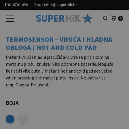
T
01 6701 490
E
superhik@superhik.hr
Košar
0
Pretraga
TERMOSENSOR – VRUĆA I HLADNA
OBLOGA / HOT AND COLD PAD
Instant vrući i hladni jastučić aktivira se pritiskom na
metalnu ploču iznutra. Nisu potrebne baterije. Moguće
koristiti više puta. / Instant hot and cold pad activated
when pressing the metal plate inside. No batteries
requiCrvena. Re-usable.
BOJA