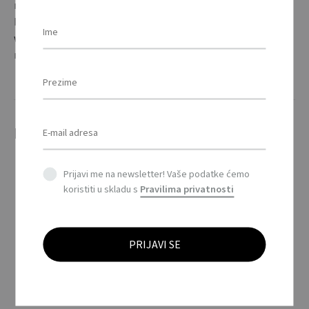
metalnu ploču iznutra. Nisu potrebne baterije. Moguće
koristiti više puta. / Instant hot and cold pad activated
when pressing the metal plate inside. No batteries
requiCrvena. Re-usable.
Povezani proizvodi
Prijavi me na newsletter! Vaše podatke ćemo
koristiti u skladu s
Pravilima privatnosti