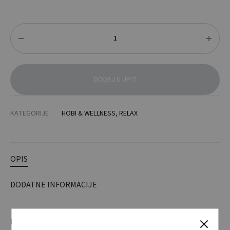
Količina
DODAJ U UPIT
KATEGORIJE
HOBI & WELLNESS
,
RELAX
OPIS
DODATNE INFORMACIJE
Instant vrući i hladni jastučić aktivira se pritiskom na