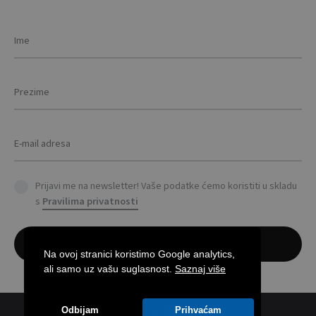
the
prod
pag
Prijavi me na newsletter! Vaše podatke ćemo koristiti u skladu
s
Pravilima privatnosti
Na ovoj stranici koristimo Google analytics,
ali samo uz vašu suglasnost.
Saznaj više
Odbijam
Prihvaćam