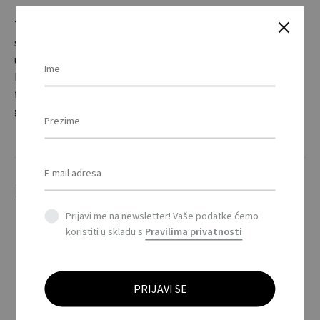
Teglica sa medom od divljeg cvijeća (50g). Uključuje
sjemenke cvijeća medonosnih pčela, tako da u vrtu možete
uzgajati svoje cvijeće koje će privući pčele. Proizvedeno u
EU. / Wildflower honey jar (50g). It includes honey bee
flower seeds, so you can grow your own flowers in the
garden that will attract bees. Made in EU.
Povezani proizvodi
Prijavi me na newsletter! Vaše podatke ćemo
koristiti u skladu s
Pravilima privatnosti