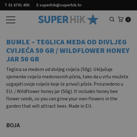
T
01 6701 490
E
superhik@superhik.hr
Košar
0
Pretraga
BUMLE – TEGLICA MEDA OD DIVLJEG
CVIJEĆA 50 GR / WILDFLOWER HONEY
JAR 50 GR
Teglica sa medom od divljeg cvijeća (50g). Uključuje
sjemenke cvijeća medonosnih pčela, tako da u vrtu možete
uzgajati svoje cvijeće koje će privući pčele. Proizvedeno u
EU. / Wildflower honey jar (50g). It includes honey bee
flower seeds, so you can grow your own flowers in the
garden that will attract bees. Made in EU.
BOJA