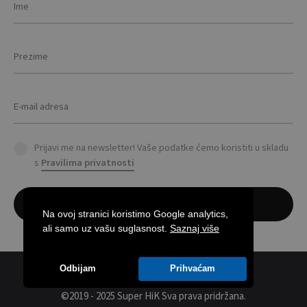
prod
pag
Prijavi me na newsletter! Vaše podatke ćemo koristiti u skladu
s
Pravilima privatnosti
Na ovoj stranici koristimo Google analytics,
ali samo uz vašu suglasnost.
Saznaj više
Odbijam
Prihvaćam
©2019 - 2025 Super HiK
Sva prava pridržana.