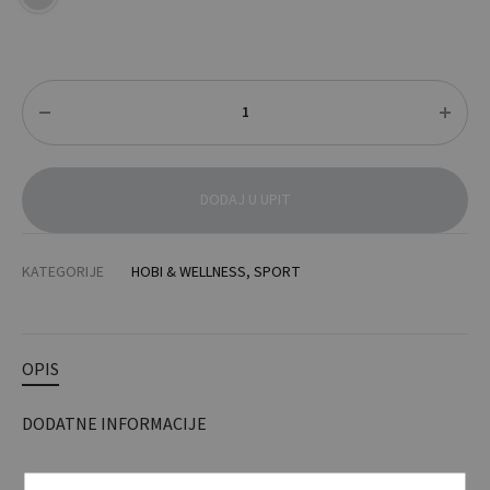
Količina
DODAJ U UPIT
KATEGORIJE
HOBI & WELLNESS
,
SPORT
OPIS
DODATNE INFORMACIJE