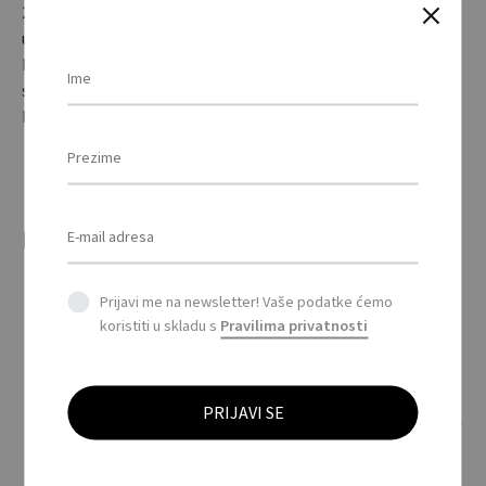
2 u 1 analizator i pedometar s brojačem kalorija, koraka i
udaljenosti kao i mjeračem masti u tijelu. Uključena je 1
baterija. / 2 in 1 fat analyser and pedometer with calorie,
step and distance counter as well as body fat meter. 1 cell
battery included.
Povezani proizvodi
Prijavi me na newsletter! Vaše podatke ćemo
koristiti u skladu s
Pravilima privatnosti