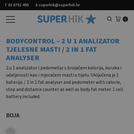
T
01 6701 490
E
superhik@superhik.hr
Košar
0
Pretraga
BODYCONTROL – 2 U 1 ANALIZATOR
TJELESNE MASTI / 2 IN 1 FAT
ANALYSER
2 u 1 analizator i pedometar s brojačem kalorija, koraka i
udaljenosti kao i mjeračem masti u tijelu. Uključena je 1
baterija. / 2 in 1 fat analyser and pedometer with calorie,
step and distance counter as well as body fat meter. 1 cell
battery included.
BOJA