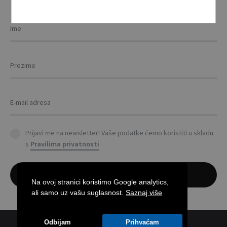
options
product
prod
may
page
pag
be
chosen
on
the
product
page
Prijavi me na newsletter! Vaše podatke ćemo koristiti u skladu
s
Pravilima privatnosti
Na ovoj stranici koristimo Google analytics,
ali samo uz vašu suglasnost.
Saznaj više
Odbijam
Prihvaćam