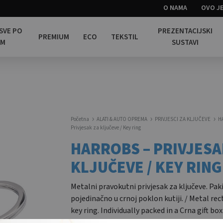
O NAMA
OVO JE
 SVE PO
PREZENTACIJSKI
PREMIUM
ECO
TEKSTIL
OM
SUSTAVI
Početna
ALATI & AUTO OPREMA
PRIVJESCI ZA KLJUČEVE
H
Privjesak za ključeve / Key ring
HARROBS – PRIVJESA
KLJUČEVE / KEY RING
Metalni pravokutni privjesak za ključeve. Pak
pojedinačno u crnoj poklon kutiji. / Metal re
key ring. Individually packed in a Crna gift box