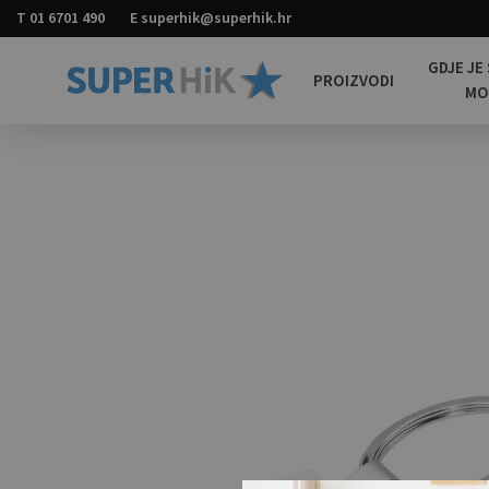
T
01 6701 490
E
superhik@superhik.hr
GDJE JE
PROIZVODI
M
Super
Promotivni
HiK
materijali
za
sve