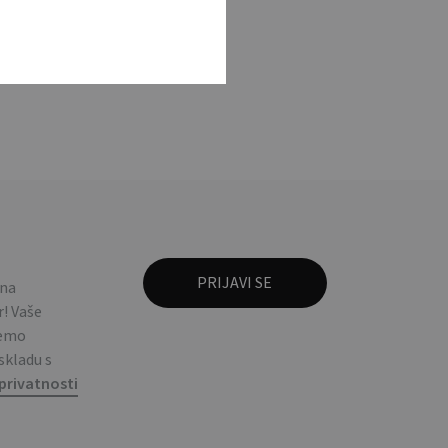
etal rectangular key
 na
! Vaše
ćemo
 skladu s
privatnosti