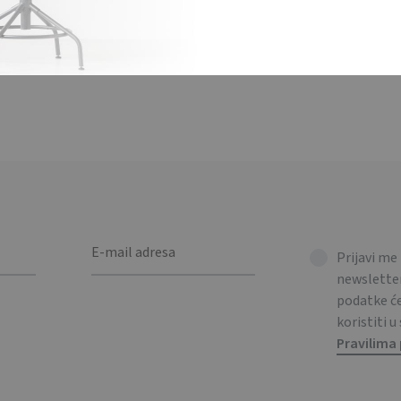
vjesak za ključeve. Pakirano pojedinačno u crnoj poklon kutiji. / M
d in a Crna gift box.
Prijavi me
newsletter
podatke 
koristiti u
Pravilima 