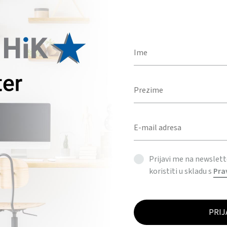
BOJA
Količina
DODAJ U UPIT
KATEGORIJE
ALATI & AUTO OPREMA
,
PRIVJESCI ZA KLJUČEVE
Prijavi me na newslet
koristiti u skladu s
Pra
OPIS
DODATNE INFORMACIJE