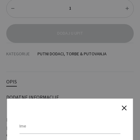
Količina
DODAJ U UPIT
KATEGORIJE
PUTNI DODACI
,
TORBE & PUTOVANJA
OPIS
DODATNE INFORMACIJE
RPET putni organizator od filca s 5 unutarnjih i 3 vanjska
pretinca. / RPET felt travel organizer with 5 inner and 3
outer compartments.