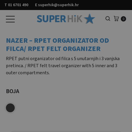
T
01 6701 490
E
superhik@superhik.hr
Košar
0
Pretraga
NAZER – RPET ORGANIZATOR OD
FILCA/ RPET FELT ORGANIZER
RPET putni organizator od filca s 5 unutarnjih i 3 vanjska
pretinca. / RPET felt travel organizer with 5 inner and 3
outer compartments.
BOJA