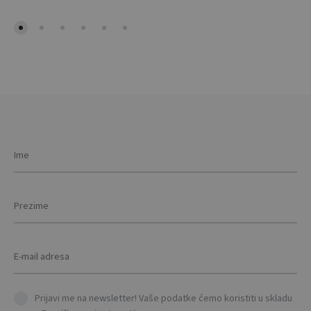
chosen
be
on
cho
the
on
product
the
page
prod
pag
Prijavi me na newsletter! Vaše podatke ćemo koristiti u skladu