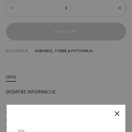
Količina
DODAJ U UPIT
KATEGORIJE
KABANICE
,
TORBE & PUTOVANJA
OPIS
DODATNE INFORMACIJE
Kišna kabanica izrađena od EVA materijala, s pripadajućom
kapuljačom i preklopljenim džepovima, u torbici. / EVA
raincoat with attached hood and flapped pockets in pouch.