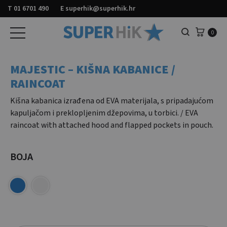
T
01 6701 490
E
superhik@superhik.hr
Košar
0
Pretraga
MAJESTIC – KIŠNA KABANICE /
RAINCOAT
Kišna kabanica izrađena od EVA materijala, s pripadajućom
kapuljačom i preklopljenim džepovima, u torbici. / EVA
raincoat with attached hood and flapped pockets in pouch.
BOJA