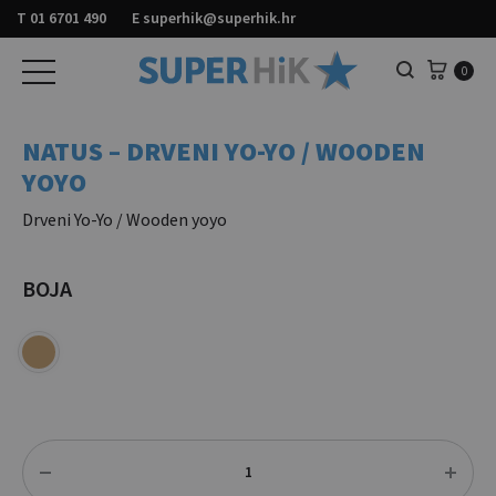
T
01 6701 490
E
superhik@superhik.hr
Košar
0
Pretraga
NATUS – DRVENI YO-YO / WOODEN
YOYO
Drveni Yo-Yo / Wooden yoyo
BOJA
Količina