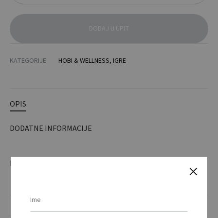
DODAJ U UPIT
KATEGORIJE
HOBI & WELLNESS
,
IGRE
OPIS
DODATNE INFORMACIJE
Drveni Yo-Yo / Wooden yoyo