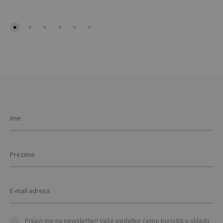
mult
vari
The
opti
may
be
cho
on
the
prod
pag
Prijavi me na newsletter! Vaše podatke ćemo koristiti u skladu