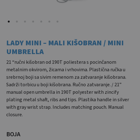
LADY MINI – MALI KIŠOBRAN / MINI
UMBRELLA
21 “ručni kišobran od 190T poliestera s pocinčanom
metalnim okvirom, žicama i vrhovima. Plastična ručka u
srebrnoj boji sa sivim remenom za zatvaranje kišobrana.
Sadrži torbicu u boji kišobrana. Ručno zatvaranje. / 21”
manual open umbrella in 190T polyester with zincify
plating metal shaft, ribs and tips. Plastika handle in silver
with gray wrist strap. Includes matching pouch. Manual
closure.
BOJA