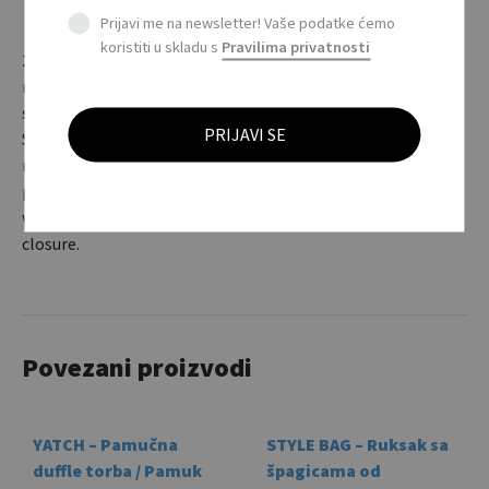
Prijavi me na newsletter! Vaše podatke ćemo
koristiti u skladu s
Pravilima privatnosti
21 “ručni kišobran od 190T poliestera s pocinčanom
metalnim okvirom, žicama i vrhovima. Plastična ručka u
srebrnoj boji sa sivim remenom za zatvaranje kišobrana.
Sadrži torbicu u boji kišobrana. Ručno zatvaranje. / 21”
manual open umbrella in 190T polyester with zincify
plating metal shaft, ribs and tips. Plastika handle in silver
with gray wrist strap. Includes matching pouch. Manual
closure.
Povezani proizvodi
YATCH – Pamučna
STYLE BAG – Ruksak sa
duffle torba / Pamuk
špagicama od