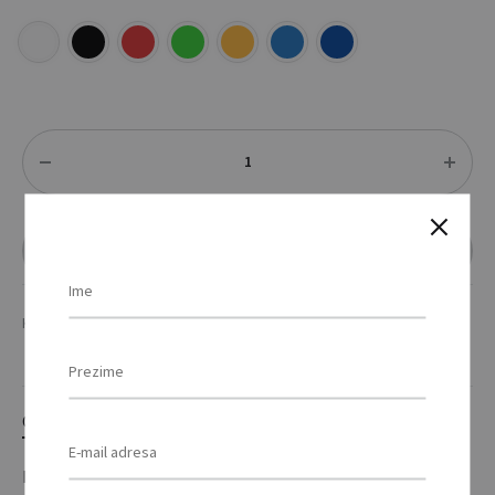
Količina
DODAJ U UPIT
KATEGORIJE
KIŠOBRANI
,
TORBE & PUTOVANJA
OPIS
DODATNE INFORMACIJE