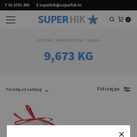
T
01 6701 490
E
superhik@superhik.hr
Košar
0
Pretraga
POČETNA
PROIZVOD TEŽINA
9,673 KG
9,673 KG
Filtriraj po
Poredaj od zadnjeg