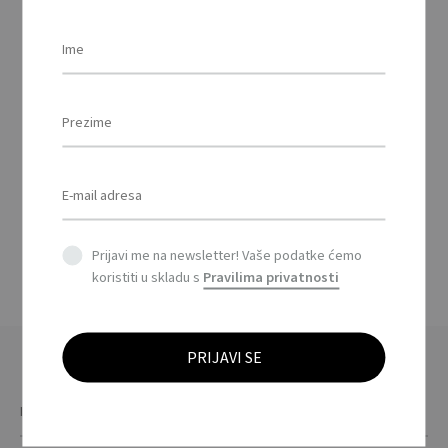
BLANCA – Božićna
kuglica biserna /
Christmas bauble
pearl finish
This
product
Prijavi me na newsletter! Vaše podatke ćemo
has
koristiti u skladu s
Pravilima privatnosti
multiple
variants.
The
options
may
be
chosen