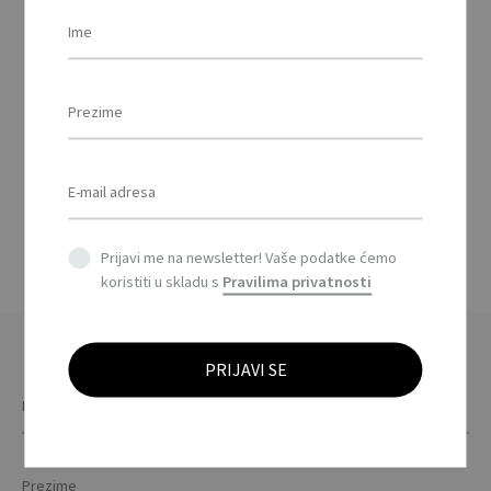
SIESTA – Jastuk za
plažu / Beach pillow
This
product
has
Prijavi me na newsletter! Vaše podatke ćemo
multiple
koristiti u skladu s
Pravilima privatnosti
variants.
The
options
may
be
chosen
on
the