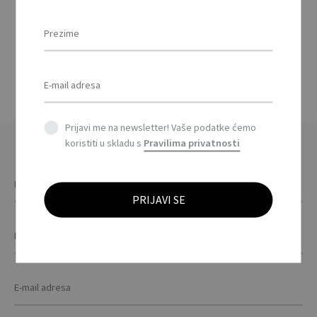
bežični zvučnik / Fhab
wireless speaker
This
product
has
multiple
variants.
Prijavi me na newsletter! Vaše podatke ćemo
The
koristiti u skladu s
Pravilima privatnosti
options
may
be
chosen
on
the
product
page