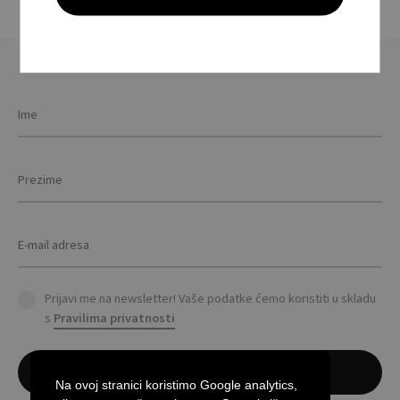
multiple
the
the
variants.
product
prod
The
page
pag
options
may
be
chosen
on
the
product
page
Prijavi me na newsletter! Vaše podatke ćemo koristiti u skladu
s
Pravilima privatnosti
Na ovoj stranici koristimo Google analytics,