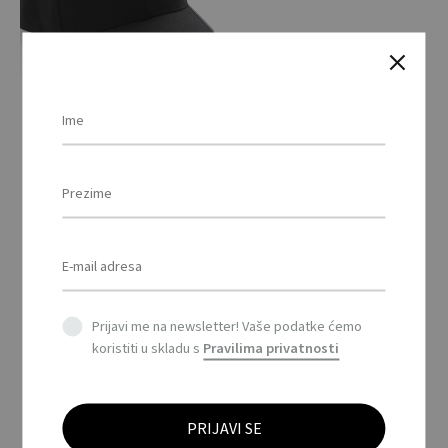
Impact AWARE™
kontrastna kapa sa 6
panela od brušenog
pamuka 280gr / Impact
AWARE™ Brushed
rcotton 6 panel
contrast cap 280gr
Prijavi me na newsletter! Vaše podatke ćemo
koristiti u skladu s
Pravilima privatnosti
This
product
has
multiple