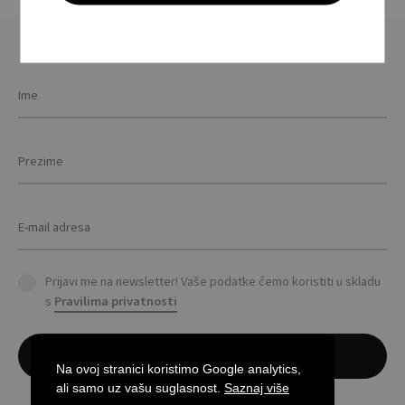
variants.
The
options
may
be
chosen
on
the
product
page
Prijavi me na newsletter! Vaše podatke ćemo koristiti u skladu
s
Pravilima privatnosti
Na ovoj stranici koristimo Google analytics,
ali samo uz vašu suglasnost.
Saznaj više