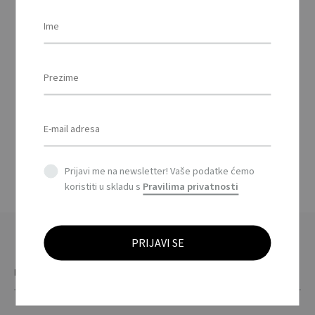
CLAUS – Šalica sa
žličicom / Mug with
spoon
This
product
has
Prijavi me na newsletter! Vaše podatke ćemo
multiple
koristiti u skladu s
Pravilima privatnosti
variants.
The
options
may
be
chosen
on