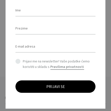
TEDY – Spremnik za
vrećice za izmet /
Container for pet bag
This
product
Prijavi me na newsletter! Vaše podatke ćemo
has
koristiti u skladu s
Pravilima privatnosti
multiple
variants.
The
options
may
be
chosen
on