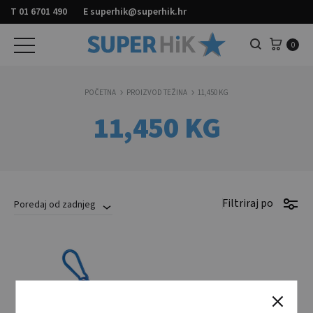
T
01 6701 490
E
superhik@superhik.hr
Košar
0
Pretraga
POČETNA
PROIZVOD TEŽINA
11,450 KG
11,450 KG
Filtriraj po
Poredaj od zadnjeg