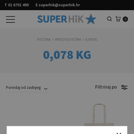
T
01 6701 490
E
superhik@superhik.hr
Košar
0
Pretraga
POČETNA
PROIZVOD TEŽINA
0,078 KG
0,078 KG
Filtriraj po
Poredaj od zadnjeg