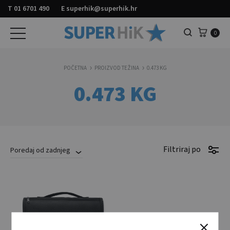
T
01 6701 490
E
superhik@superhik.hr
Košar
0
Pretraga
POČETNA
PROIZVOD TEŽINA
0.473 KG
0.473 KG
Filtriraj po
Poredaj od zadnjeg