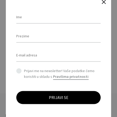
BANDIDA –
Multifunkcionalna
marama 90 g/m2 /
Multifunctional scarf
90 gr/m2
This
Prijavi me na newsletter! Vaše podatke ćemo
product
koristiti u skladu s
Pravilima privatnosti
has
multiple
variants.
The
options
may
be