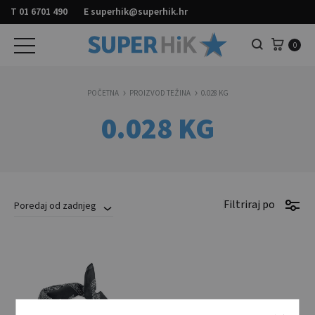
T
01 6701 490
E
superhik@superhik.hr
Košar
0
Pretraga
POČETNA
PROIZVOD TEŽINA
0.028 KG
0.028 KG
Filtriraj po
Poredaj od zadnjeg