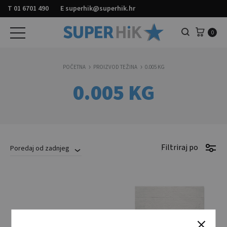
T
01 6701 490
E
superhik@superhik.hr
Košar
0
Pretraga
POČETNA
PROIZVOD TEŽINA
0.005 KG
0.005 KG
Filtriraj po
Poredaj od zadnjeg