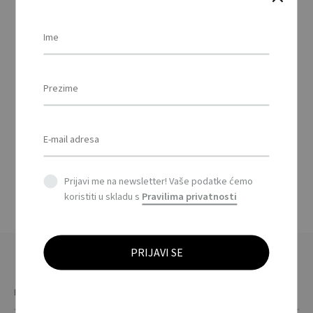
ASIDI – A4 list papira sa
sjemenkama divljeg
cvijeća / A4 wildflower
seed paper sheet
BANDSEE – Narukvice
na papiru sa
sjemenkama / Sheet of
seed paper wristbands
Prijavi me na newsletter! Vaše podatke ćemo
koristiti u skladu s
Pravilima privatnosti