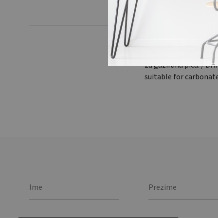
Boca za piće od RPET-
za gazirana pića. / Dr
suitable for carbonate