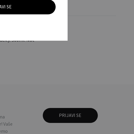
00 ml. Nije prikladno
acity: 500ml. Not
 na
! Vaše
ćemo