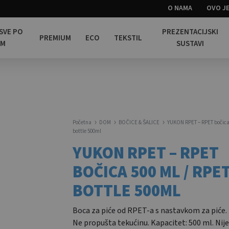
O NAMA
OVO JE
 SVE PO
PREZENTACIJSKI
PREMIUM
ECO
TEKSTIL
OM
SUSTAVI
Početna
DOM
BOČICE & ŠALICE
YUKON RPET – RPET bočica 
bottle 500ml
YUKON RPET – RPET
BOČICA 500 ML / RPE
BOTTLE 500ML
Boca za piće od RPET-a s nastavkom za piće.
Ne propušta tekućinu. Kapacitet: 500 ml. Nij