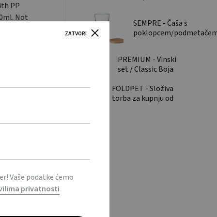
ith PP
ml
00ml. Not
SEMPRE - Čaša s
poklopcem/podmetače
ZATVORI
od bambusa / Glass with
bamboo lid/coaster
PREMIUM - Vinski
set / Classic Boja
vina set
FOLDPET - Složiva
torba za kupnju od
RPET materijala /
Foldable RPET
shopping bag
ter! Vaše podatke ćemo
vilima privatnosti