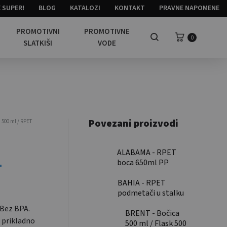
 SUPER!
BLOG
KATALOZI
KONTAKT
PRAVNE NAPOMENE
PROMOTIVNI
PROMOTIVNE
Košarica
0
Pretraga
SLATKIŠI
VODE
Povezani proizvodi
500 ml / RPET
ALABAMA - RPET
boca 650ml PP
T
preklopni poklopac
/ RPET bottle
BAHIA - RPET
650ml PP flip lid
podmetači u stalku
od bambusa / RPET
 Bez BPA.
coasters in bamboo
BRENT - Bočica
e prikladno
holder
500 ml / Flask 500