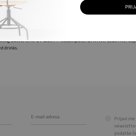
OPIS
DODATNE INFORMACIJE
a s nastavkom za piće. Bez BPA. Ne propušta tekućinu. Kapacitet: 5
inking bottle in RPET with PP mouthpiece. BPA free. Leak free. Cap
d drinks.
Prijavi me
newsletter
podatke 