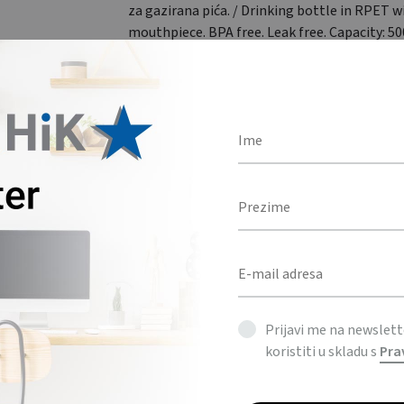
za gazirana pića. / Drinking bottle in RPET w
mouthpiece. BPA free. Leak free. Capacity: 5
suitable for carbonated drinks.
BOJA
Količina
DODAJ U UPIT
KATEGORIJE
BOČICE & ŠALICE
,
DOM
Prijavi me na newslet
koristiti u skladu s
Pra