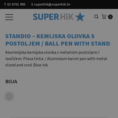
T
01 6701 490
E
superhik@superhik.hr
Košar
0
Pretraga
STANDIO – KEMIJSKA OLOVKA S
POSTOLJEM / BALL PEN WITH STAND
Aluminijska kemijska olovka s metalnim postoljem I
lančićem. Plava tinta. / Aluminium barrel pen with metal
stand and cord. Blue ink.
BOJA