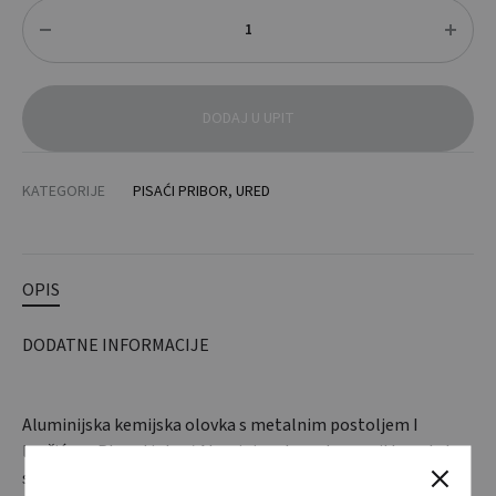
Količina
DODAJ U UPIT
KATEGORIJE
PISAĆI PRIBOR
,
URED
OPIS
DODATNE INFORMACIJE
Aluminijska kemijska olovka s metalnim postoljem I
lančićem. Plava tinta. / Aluminium barrel pen with metal
stand and cord. Blue ink.