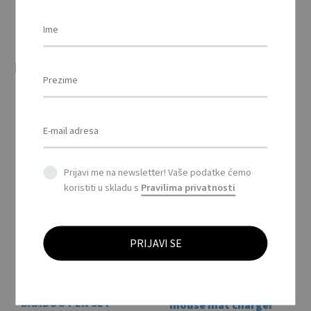
Povezani proizvodi
Prijavi me na newsletter! Vaše podatke ćemo
koristiti u skladu s
Pravilima privatnosti
SUPERPAD – RPET
podloga za miša i
punjač 10W / RPET
BAMBOO PEN SET –
mouse mat charger