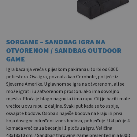
SORGAME – SANDBAG IGRA NA
OTVORENOM / SANDBAG OUTDOOR
GAME
Igra bacanja vreća s pijeskom pakirana u torbi od 600D
poliestera. Ova igra, poznata kao Cornhole, potječe iz
Sjeverne Amerike. Uglavnom se igra na otvorenom, ali se
može igrati i u zatvorenom prostoru ako ima dovoljno
mjesta. Ploča je blago nagnuta i ima rupu. Cilj je baciti male
vrećice u ovu rupu iz daljine. Svaki put kada se to uspije,
osvajate bodove. Osoba s najviše bodova na kraju ili prva
koja dosegne određeni iznos bodova, pobjeđuje. Uključuje 4
komada vrećica za bacanje i 1 ploču za igru. Veličina
43x18x10 cm. / Sandbag throwing game presented in a 600D