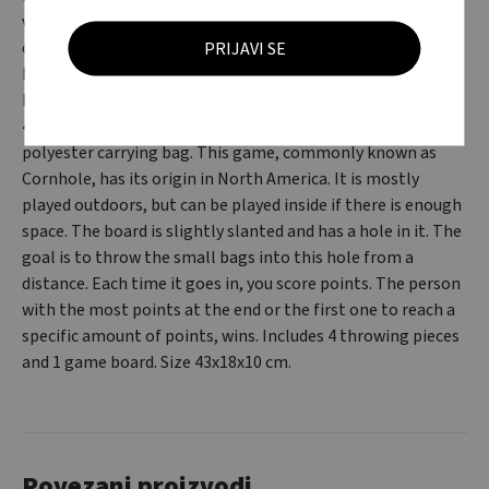
vrećice u ovu rupu iz daljine. Svaki put kada se to uspije,
osvajate bodove. Osoba s najviše bodova na kraju ili prva
koja dosegne određeni iznos bodova, pobjeđuje. Uključuje 4
komada vrećica za bacanje i 1 ploču za igru. Veličina
43x18x10 cm. / Sandbag throwing game presented in a 600D
polyester carrying bag. This game, commonly known as
Cornhole, has its origin in North America. It is mostly
played outdoors, but can be played inside if there is enough
space. The board is slightly slanted and has a hole in it. The
goal is to throw the small bags into this hole from a
distance. Each time it goes in, you score points. The person
with the most points at the end or the first one to reach a
specific amount of points, wins. Includes 4 throwing pieces
and 1 game board. Size 43x18x10 cm.
Povezani proizvodi