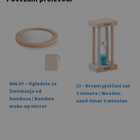
MALAY – Ogledalo za
CI – Drveni pješčani sat
šminkanje od
3 minute / Wooden
bambusa / Bamboo
sand timer 3 minutes
make-up mirror
This
product
has