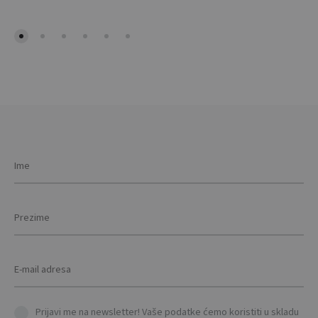
multiple
variants.
The
options
may
be
chosen
on
the
product
page
Prijavi me na newsletter! Vaše podatke ćemo koristiti u skladu