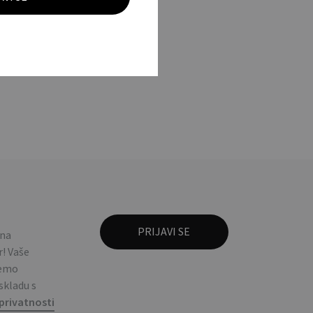
 nehrđajućeg čelika i
r in stainless steel
 na
! Vaše
ćemo
 skladu s
privatnosti