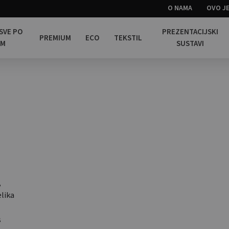
O NAMA
OVO JE
 SVE PO
PREZENTACIJSKI
PREMIUM
ECO
TEKSTIL
OM
SUSTAVI
,
elika
s