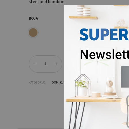
steel and bamboo.
BOJA
Količina
DODAJ U UPIT
KATEGORIJE
DOM
,
KUĆNI BAR