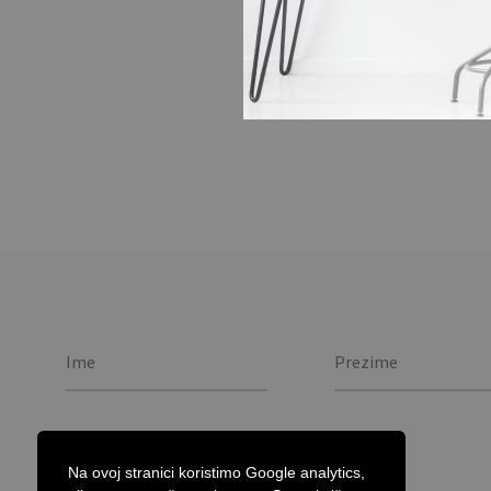
Vinski set u kutiji od
bambusa. / Boja vina s
and bamboo.
Na ovoj stranici koristimo Google analytics,