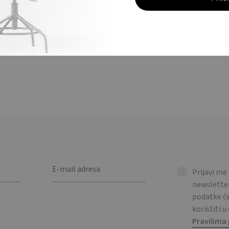
 bambusa koji uključuje otvarač, prsten za grlo vinske boce te čep od
et in bamboo box includes a corkscrew, Boja vina collar, and stoppe
Prijavi me
newsletter
podatke 
koristiti u
Pravilima 