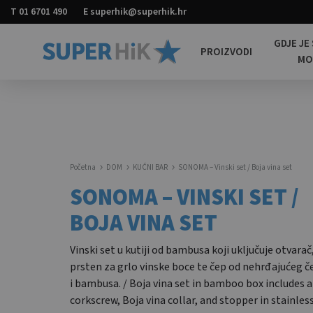
T
01 6701 490
E
superhik@superhik.hr
GDJE JE
PROIZVODI
M
Super
Promotivni
HiK
materijali
za
sve
Početna
DOM
KUĆNI BAR
SONOMA – Vinski set / Boja vina set
SONOMA – VINSKI SET /
BOJA VINA SET
Vinski set u kutiji od bambusa koji uključuje otvarač
prsten za grlo vinske boce te čep od nehrđajućeg č
i bambusa. / Boja vina set in bamboo box includes a
corkscrew, Boja vina collar, and stopper in stainles