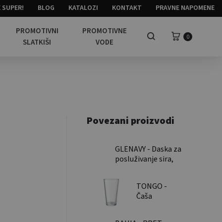
 SUPER!
BLOG
KATALOZI
KONTAKT
PRAVNE NAPOMENE
PROMOTIVNI
PROMOTIVNE
Košarica
0
Pretraga
SLATKIŠI
VODE
Povezani proizvodi
GLENAVY - Daska za
posluživanje sira,
od bambusa /
Bamboo Cheese
TONGO -
board set
Čaša
konusnog
oblika, 470