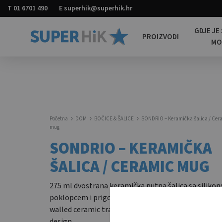
T
01 6701 490
E
superhik@superhik.hr
GDJE JE
PROIZVODI
M
Super
Promotivni
HiK
materijali
za
sve
Početna
DOM
BOČICE & ŠALICE
SONDRIO – Keramička šalica / Cer
mug
SONDRIO – KERAMIČKA
ŠALICA / CERAMIC MUG
275 ml dvostrana keramička putna šalica sa siliko
poklopcem i prigodnim dizajnom. / 275 ml double
walled ceramic travel cup with silicone lid and rein
design.