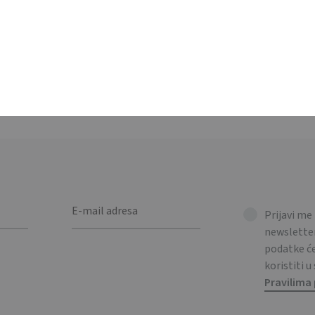
mička putna šalica sa silikonskim poklopcem i prigodnim dizajno
cup with silicone lid and reindeer design.
Prijavi me
newsletter
podatke 
koristiti u
Pravilima 