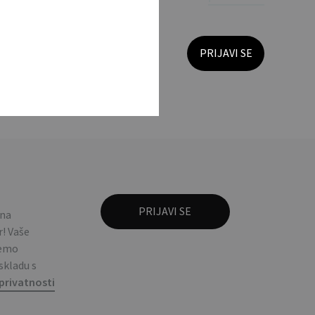
m. / 275 ml double
 na
! Vaše
ćemo
 skladu s
privatnosti