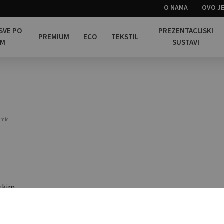
O NAMA
OVO JE
 SVE PO
PREZENTACIJSKI
PREMIUM
ECO
TEKSTIL
OM
SUSTAVI
amic
nskim
deer