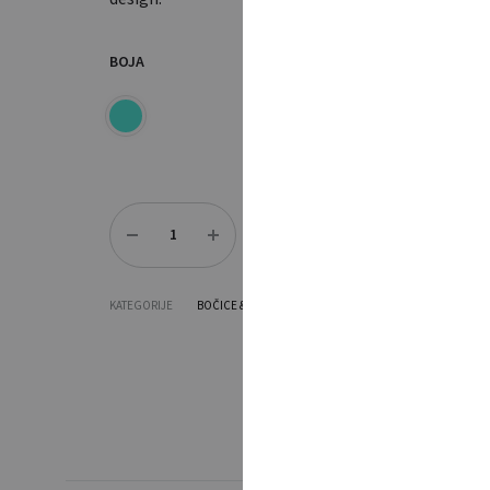
BOJA
Količina
DODAJ U UPIT
KATEGORIJE
BOČICE & ŠALICE
,
DOM