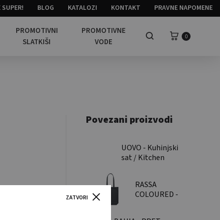
 SUPER!
BLOG
KATALOZI
KONTAKT
PRAVNE NAPOMENE
PROMOTIVNI
PROMOTIVNE
Košarica
0
Pretraga
SLATKIŠI
VODE
Povezani proizvodi
UOVO - Kuhinjski
sat / Kitchen
timer
RASSA
COLOURED -
ZATVORI
270 gr/m2
Platnena