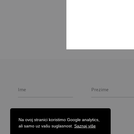
275 ml dvostrana kera
walled ceramic travel 
Na ovoj stranici koristimo Google analytics,
ali samo uz vašu suglasnost.
Saznaj više