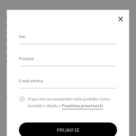
Vodonepropusna 40D najlonska ultra-lagana prostirka za
spavanje na napuhavanje s ugrađenim jastukom. Sadrži
vrećicu za zračni jastuk za napuhavanje madraca. Pakirano u
torbici. Napuhana veličina: 190x56cm. / 40D water repellent
nylon ultra-light inflatable sleeping mat with built-in
pillow. Including airbag pouch to inflate the mattress.
Presented in pouch. Inflated size: 190x56cm.
Povezani proizvodi
Prijavi me na newsletter! Vaše podatke ćemo
koristiti u skladu s
Pravilima privatnosti