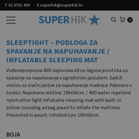
T
01 6701 490
E
superhik@superhik.hr
Košar
0
Pretraga
SLEEPTIGHT – PODLOGA ZA
SPAVANJE NA NAPUHAVANJE /
INFLATABLE SLEEPING MAT
Vodonepropusna 40D najlonska ultra-lagana prostirka za
spavanje na napuhavanje s ugrađenim jastukom. Sadrži
vrećicu za zračni jastuk za napuhavanje madraca. Pakirano u
torbici. Napuhana veličina: 190x56cm. / 40D water repellent
nylon ultra-light inflatable sleeping mat with built-in
pillow. Including airbag pouch to inflate the mattress.
Presented in pouch. Inflated size: 190x56cm.
BOJA