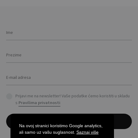
be
cho
chosen
on
on
the
the
prod
product
pag
page
Prijavi me na newsletter! Vaše podatke ćemo koristiti u skladu
s
Pravilima privatnosti
Na ovoj stranici koristimo Google analytics,
ali samo uz vašu suglasnost.
Saznaj više