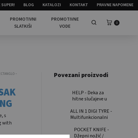
 SUPER!
BLOG
KATALOZI
KONTAKT
PRAVNE NAPOMENE
PROMOTIVNI
PROMOTIVNE
Košarica
0
Pretraga
SLATKIŠI
VODE
Povezani proizvodi
ECTANGLO –
SAK
HELP - Deka za
hitne slučajeve u
ING
torbici /
ALL IN 1 DIGI TYRE -
Emergency blanket
, s
Multifunkcionalni
in a pouch
g with
digitalni mjerač
tlaka i dubine
POCKET KNIFE -
profila guma / All in
Džepni nožić /