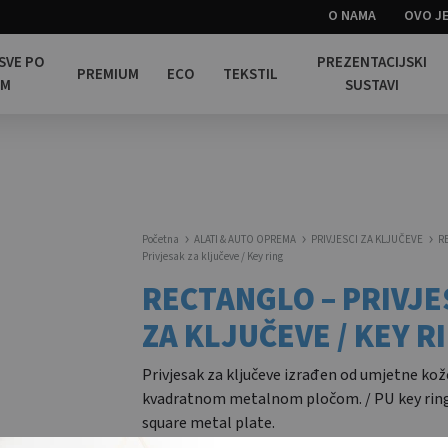
O NAMA
OVO JE
 SVE PO
PREZENTACIJSKI
PREMIUM
ECO
TEKSTIL
OM
SUSTAVI
Početna
ALATI & AUTO OPREMA
PRIVJESCI ZA KLJUČEVE
R
Privjesak za ključeve / Key ring
RECTANGLO – PRIVJE
ZA KLJUČEVE / KEY R
Privjesak za ključeve izrađen od umjetne kože
kvadratnom metalnom pločom. / PU key rin
square metal plate.