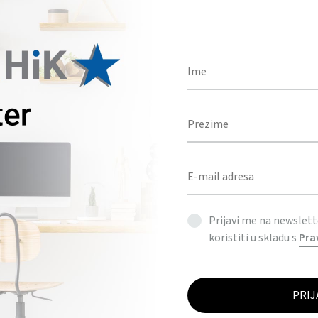
BOJA
Količina
DODAJ U UPIT
KATEGORIJE
ALATI & AUTO OPREMA
,
PRIVJESCI ZA KLJUČEVE
Prijavi me na newslet
koristiti u skladu s
Pra
OPIS
DODATNE INFORMACIJE