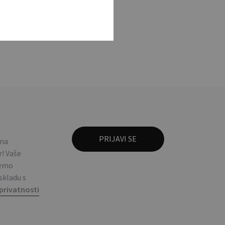
y ring with square
 na
! Vaše
ćemo
 skladu s
privatnosti