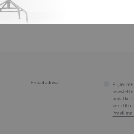
 izrađen od umjetne kože, s kvadratnom metalnom pločom. / PU ke
Prijavi me
newsletter
podatke 
koristiti u
Pravilima 