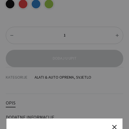
Količina
DODAJ U UPIT
KATEGORIJE
ALATI & AUTO OPREMA
,
SVJETLO
OPIS
DODATNE INFORMACIJE