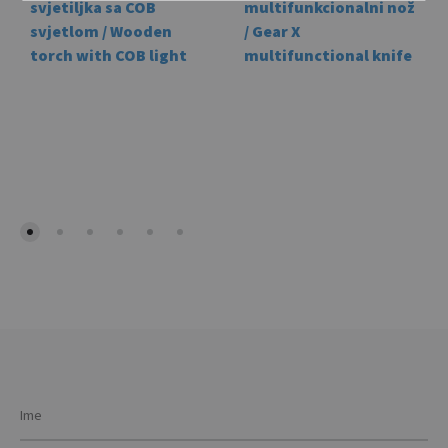
svjetiljka sa COB
multifunkcionalni nož
svjetlom / Wooden
/ Gear X
torch with COB light
multifunctional knife
This
prod
has
mult
vari
The
opti
may
be
cho
on
the
prod
pag