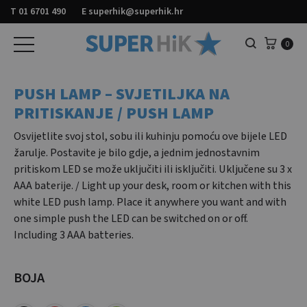
T
01 6701 490
E
superhik@superhik.hr
Košar
0
Pretraga
PUSH LAMP – SVJETILJKA NA
PRITISKANJE / PUSH LAMP
Osvijetlite svoj stol, sobu ili kuhinju pomoću ove bijele LED
žarulje. Postavite je bilo gdje, a jednim jednostavnim
pritiskom LED se može uključiti ili isključiti. Uključene su 3 x
AAA baterije. / Light up your desk, room or kitchen with this
white LED push lamp. Place it anywhere you want and with
one simple push the LED can be switched on or off.
Including 3 AAA batteries.
BOJA