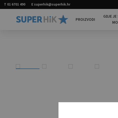
T
01 6701 490
E
superhik@superhik.hr
GDJE JE
PROIZVODI
M
Super
Promotivni
HiK
materijali
za
sve