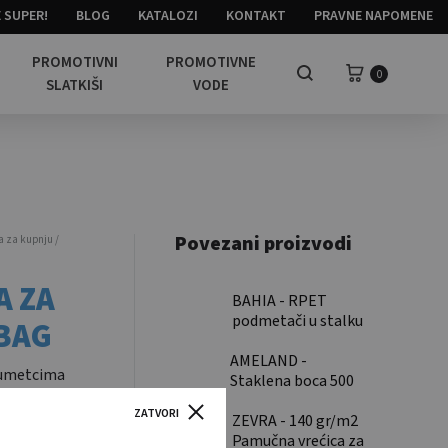
 SUPER!
BLOG
KATALOZI
KONTAKT
PRAVNE NAPOMENE
PROMOTIVNI
PROMOTIVNE
Košarica
0
Pretraga
SLATKIŠI
VODE
Povezani proizvodi
 za kupnju /
A ZA
BAHIA - RPET
podmetači u stalku
 BAG
od bambusa / RPET
AMELAND -
coasters in bamboo
 umetcima
Staklena boca 500
holder
ing bag
ml, poklopac od
ZATVORI
bambusa / Glass
ZEVRA - 140 gr/m2
bottle 500ml,
Pamučna vrećica za