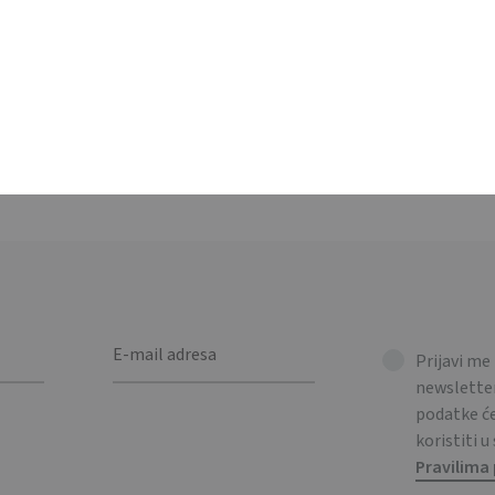
nju s dugim ručkama i umetcima za bočno ojačanje. 140gr/m2 / C
 gussets. 140 gr/m².
Prijavi me
newsletter
podatke 
koristiti u
Pravilima 