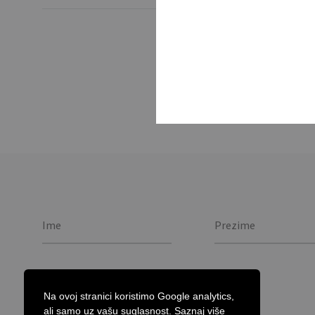
Pamučna torba za kup
with long handles and
Na ovoj stranici koristimo Google analytics,
ali samo uz vašu suglasnost.
Saznaj više