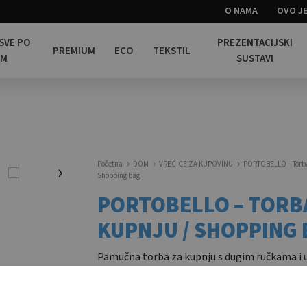
O NAMA
OVO JE
 SVE PO
PREZENTACIJSKI
PREMIUM
ECO
TEKSTIL
OM
SUSTAVI
Početna
DOM
VREĆICE ZA KUPOVINU
PORTOBELLO – Torba
Shopping bag
PORTOBELLO – TORB
KUPNJU / SHOPPING
Pamučna torba za kupnju s dugim ručkama i
za bočno ojačanje. 140gr/m2 / Cotton shopp
with long handles and gussets. 140 gr/m².