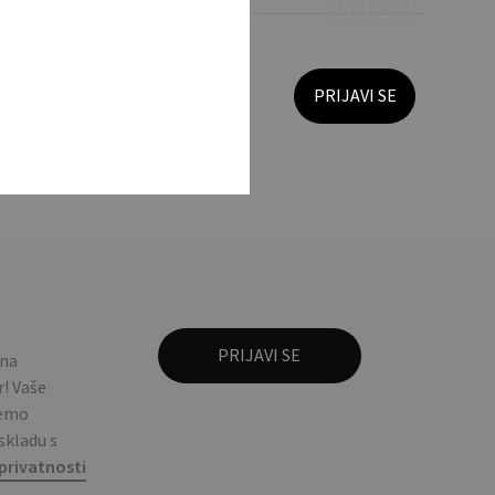
privatnosti
otton shopping bag
 na
! Vaše
ćemo
 skladu s
privatnosti