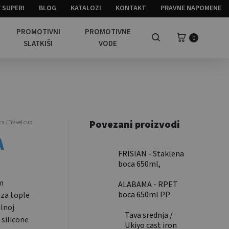
 SUPER!
BLOG
KATALOZI
KONTAKT
PRAVNE NAPOMENE
PROMOTIVNI
PROMOTIVNE
Košarica
0
Pretraga
SLATKIŠI
VODE
Povezani proizvodi
 / Travel cup
A
FRISIAN - Staklena
boca 650ml,
poklopac od
m
bambusa / Glass
ALABAMA - RPET
bottle 650ml,
boca 650ml PP
 za tople
bamboo lid
preklopni poklopac
lnoj
/ RPET bottle
Tava srednja /
 silicone
650ml PP flip lid
Ukiyo cast iron