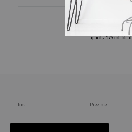
Keramička putna termo
Nije pogodno za upotre
capacity: 275 ml. Idea