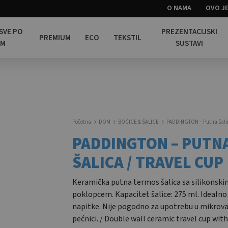
O NAMA
OVO JE
 SVE PO
PREZENTACIJSKI
PREMIUM
ECO
TEKSTIL
OM
SUSTAVI
Početna
DOM
BOČICE & ŠALICE
PADDINGTON – Putna šalica
PADDINGTON – PUTN
ŠALICA / TRAVEL CUP
Keramička putna termos šalica sa silikonski
poklopcem. Kapacitet šalice: 275 ml. Idealno
napitke. Nije pogodno za upotrebu u mikrova
pećnici. / Double wall ceramic travel cup with