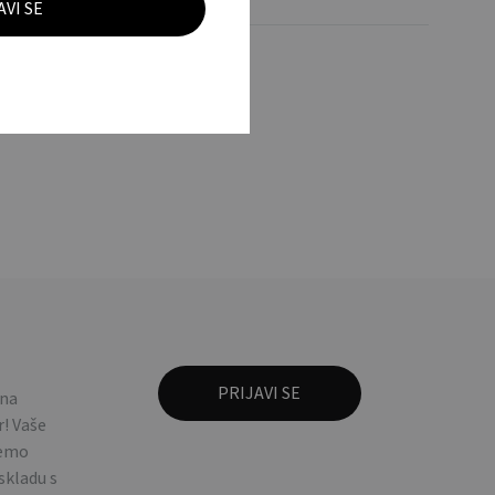
lno za tople napitke.
icone lid. Cup
 na
! Vaše
ćemo
 skladu s