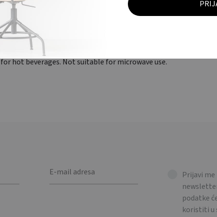
s šalica sa silikonskim poklopcem. Kapacitet šalice: 275 ml. Idea
bu u mikrovalnoj pećnici. / Double wall ceramic travel cup with sil
l for hot beverages. Not suitable for microwave use.
Prijavi me
newsletter
podatke 
koristiti u