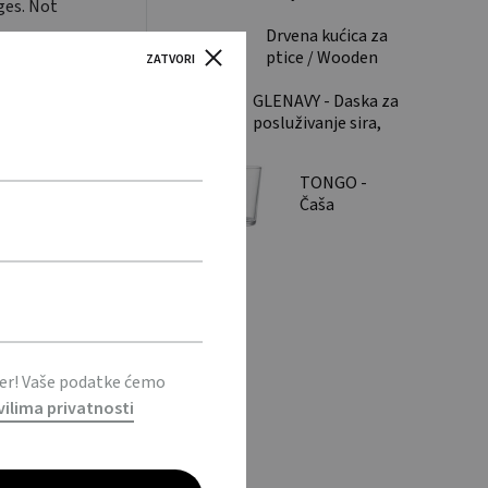
ages. Not
pan medium
Drvena kućica za
ptice / Wooden
ZATVORI
birdhouse
GLENAVY - Daska za
posluživanje sira,
od bambusa /
Bamboo Cheese
TONGO -
board set
Čaša
konusnog
oblika, 470
ml / Conic
glass 470ml
ter! Vaše podatke ćemo
vilima privatnosti