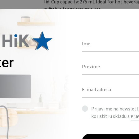
lid. Cup capacity: 275 ml. Ideal for hot bever
suitable for microwave use.
BOJA
Količina
DODAJ U UPIT
KATEGORIJE
BOČICE & ŠALICE
,
DOM
Prijavi me na newslet
koristiti u skladu s
Pra
OPIS
DODATNE INFORMACIJE