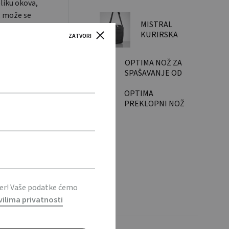
bliku okova,
n, može se
MISTRAL
đena od
KURIRSKA
ZATVORI
đajućeg
TORBA
OPTIMA NOŽ ZA
era.
SPAŠAVANJE OD
TITANA
OPTIMA
PREKLOPNI NOŽ
S KARABINEROM
ter! Vaše podatke ćemo
vilima privatnosti