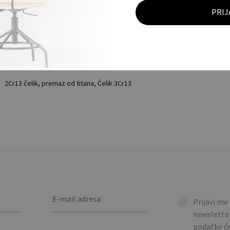
Crna
Colorissimo
zaštitna torbica
2Cr13 čelik, premaz od titana, Čelik 3Cr13
Prijavi me
newsletter
podatke 