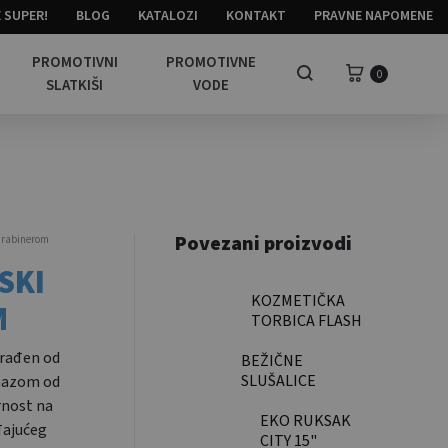
 SUPER!
BLOG
KATALOZI
KONTAKT
PRAVNE NAPOMENE
PROMOTIVNI
PROMOTIVNE
Košarica
0
Pretraga
SLATKIŠI
VODE
Povezani proizvodi
arabinerom
SKI
KOZMETIČKA
M
TORBICA FLASH
zrađen od
BEŽIČNE
SLUŠALICE
emazom od
COLORISSIMO
rnost na
TWS ACTIVE
EKO RUKSAK
đajućeg
CITY 15"