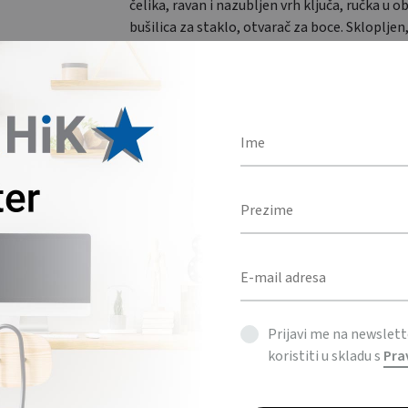
čelika, ravan i nazubljen vrh ključa, ručka u o
bušilica za staklo, otvarač za boce. Skloplje
pričvrstiti na hlače ili ruksak. Oštrica je izra
visokokvalitetnog crnog anodiziranog nehr
čelika.
Nož je upakiran u zaštitnu torbicu od poliest
Količina
DODAJ U UPIT
KATEGORIJE
ALATI
,
PREMIUM
Prijavi me na newslet
koristiti u skladu s
Pra
DODATNE INFORMACIJE