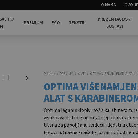
O NAMA
OVO JE
 SVE PO
PREZENTACIJSKI
PREMIUM
ECO
TEKSTIL
OM
SUSTAVI
Početna
PREMIUM
ALATI
OPTIMA VIŠENAMJENSKI ALAT s k
OPTIMA VIŠENAMJEN
ALAT S KARABINERO
Optima lagani sklopivi nož s karabinerom, i
visokokvalitetnog nehrđajućeg čelika s pr
titana za poboljšanu tvrdoću i dodatnu otpo
koroziju. Glavne značajke: oštar nož od nehr