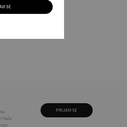
 na
! Vaše
ćemo