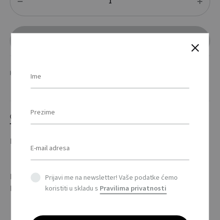
DODAJ U UPIT
KATEGORIJE
DEKORACIJE
,
DOM
OPIS
DODATNE INFORMACIJE
Kasica za sitne novčiće, u obliku kuće. Plastični materijal. /
Prijavi me na newsletter! Vaše podatke ćemo
koristiti u skladu s
Pravilima privatnosti
House shaped coin bank. Plastika material.