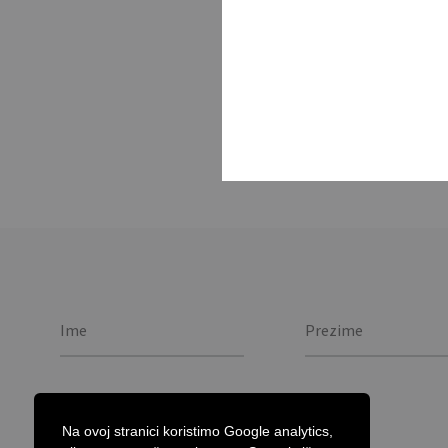
Optički miš u obliku 
završetkom. 800dpi. / 
metallic matt finish. 
Na ovoj stranici koristimo Google analytics,