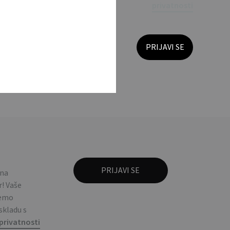
privatnosti
jala, s metalnim mat
se. ABS casing with
 na
! Vaše
ćemo
 skladu s
privatnosti