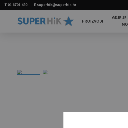
T
01 6701 490
E
superhik@superhik.hr
GDJE JE
PROIZVODI
M
Super
Promotivni
HiK
materijali
za
sve