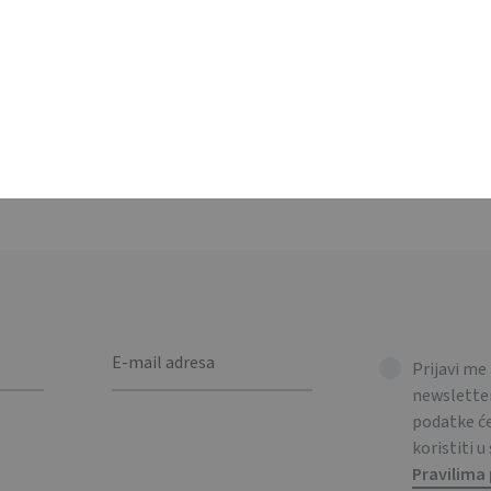
automobila, s plavim svjetlima. Kućište je izrađeno od ABS materi
Optical mouse in stylish car shape, featuring blue lights when in u
800dpi.
Prijavi me
newsletter
podatke 
koristiti u
Pravilima 