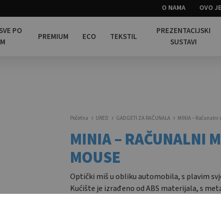
O NAMA
OVO JE
 SVE PO
PREZENTACIJSKI
PREMIUM
ECO
TEKSTIL
OM
SUSTAVI
Početna
URED
GADGETI ZA RAČUNALA
MINIA – Računalni 
MINIA – RAČUNALNI MI
MOUSE
Optički miš u obliku automobila, s plavim svj
Kućište je izrađeno od ABS materijala, s me
završetkom. 800dpi. / Optical mouse in stylis
shape, featuring blue lights when in use. ABS