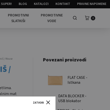
 SUPER!
BLOG
KATALOZI
KONTAKT
PRAVNE NAPOMENE
PROMOTIVNI
PROMOTIVNE
Košarica
0
Pretraga
SLATKIŠI
VODE
Povezani proizvodi
miš / Mouse
Š /
FLAT CASE -
Istkana
papirnata
etlima.
pernica /
talnim mat
DATA BLOCKER -
Woven paper
h car
USB blokator
pencil case
ZATVORI
 casing
podataka / USB