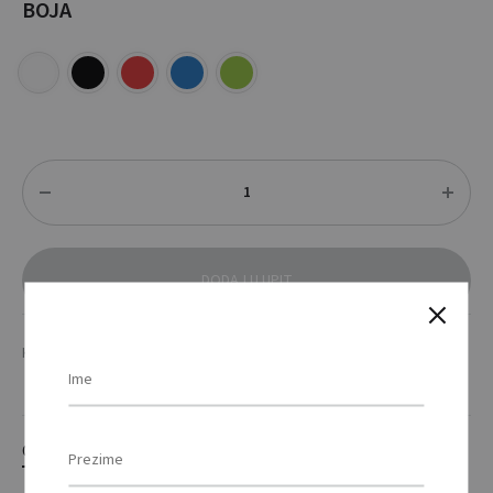
BOJA
Količina
DODAJ U UPIT
KATEGORIJE
ALATI & AUTO OPREMA
,
SVJETLO
OPIS