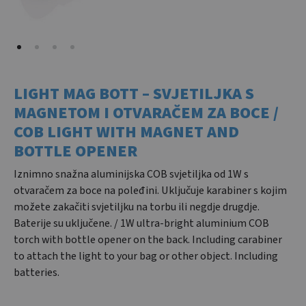
LIGHT MAG BOTT – SVJETILJKA S
MAGNETOM I OTVARAČEM ZA BOCE /
COB LIGHT WITH MAGNET AND
BOTTLE OPENER
Iznimno snažna aluminijska COB svjetiljka od 1W s
otvaračem za boce na poleđini. Uključuje karabiner s kojim
možete zakačiti svjetiljku na torbu ili negdje drugdje.
Baterije su uključene. / 1W ultra-bright aluminium COB
torch with bottle opener on the back. Including carabiner
to attach the light to your bag or other object. Including
batteries.