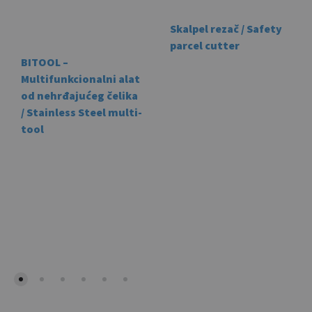
Skalpel rezač / Safety
parcel cutter
BITOOL –
This
Multifunkcionalni alat
prod
od nehrđajućeg čelika
has
/ Stainless Steel multi-
mult
tool
vari
The
opti
may
be
cho
on
the
prod
pag