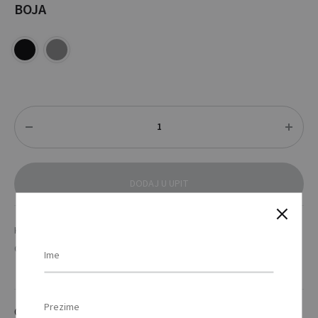
BOJA
Količina
DODAJ U UPIT
KATEGORIJE
ALATI & AUTO OPREMA
,
SVJETLO
OZNAKA
ECO
OPIS