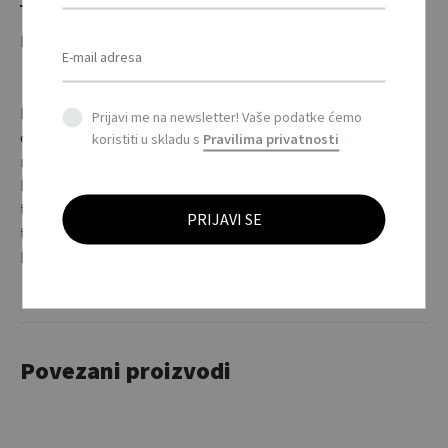
DODATNE INFORMACIJE
Iznimno snažna aluminijska COB svjetiljka od 1W s
Prijavi me na newsletter! Vaše podatke ćemo
otvaračem za boce na poleđini. Uključuje karabiner s kojim
koristiti u skladu s
Pravilima privatnosti
možete zakačiti svjetiljku na torbu ili negdje drugdje.
Baterije su uključene. / 1W ultra-bright aluminium COB
torch with bottle opener on the back. Including carabiner
to attach the light to your bag or other object. Including
batteries.
Povezani proizvodi