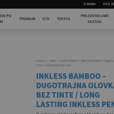
O NAMA
OVO JE
 SVE PO
PREZENTACIJSKI
PREMIUM
ECO
TEKSTIL
OM
SUSTAVI
Početna
URED
PISAĆI PRIBOR
INKLESS BAMBOO – Dugotraj
tinte / Long lasting inkless pen
INKLESS BAMBOO –
DUGOTRAJNA OLOVK
BEZ TINTE / LONG
LASTING INKLESS PE