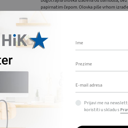
Dugotrajna olovka izađena od bambusa, bez t
papirnatim čepom. Olovka piše vrhom izrađ
metalne legure. / Long lasting bamboo inkle
with paper cap. The pen writes with the metal
BOJA
Količina
DODAJ U UPIT
KATEGORIJE
PISAĆI PRIBOR
,
URED
Prijavi me na newslet
koristiti u skladu s
Pra