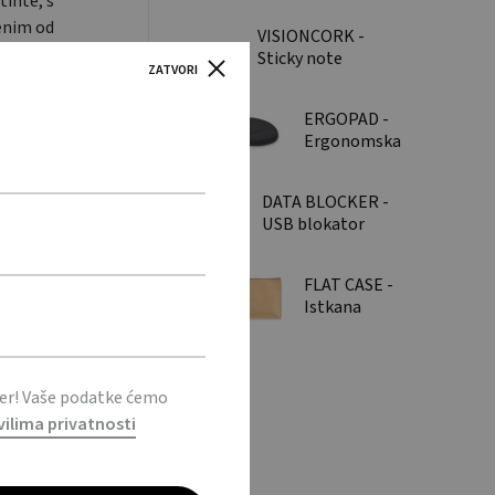
inte, s
notebook
pen
enim od
VISIONCORK -
ss pen
Sticky note
ZATVORI
 alloy tip.
komplet od pluta /
Cork sticky note
ERGOPAD -
memo pad
Ergonomska
podloga za
miš od EVA
DATA BLOCKER -
materijala /
USB blokator
EVA
podataka / USB
ergonomic
Data Blocker
mouse mat
FLAT CASE -
Istkana
papirnata
pernica /
Woven paper
pencil case
ter! Vaše podatke ćemo
vilima privatnosti