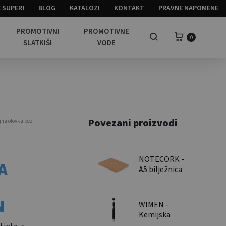
 SUPER!
BLOG
KATALOZI
KONTAKT
PRAVNE NAPOMENE
PROMOTIVNI
PROMOTIVNE
Košarica
0
Pretraga
SLATKIŠI
VODE
Povezani proizvodi
na olovka bez
NOTECORK -
A
A5 bilježnica
s mekim
koricama od
pluta / A5
N
WIMEN -
cork soft
Kemijska
cover
olovka / Ball