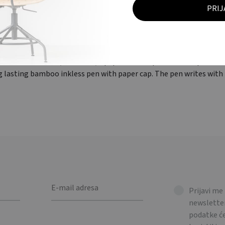
OPIS
DODATNE INFORMACIJE
ađena od bambusa, bez tinte, s papirnatim čepom. Olovka piše vr
g lasting bamboo inkless pen with paper cap. The pen writes with 
Prijavi me
newsletter
podatke 