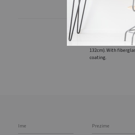
Premium vjetrootporni
otvaranje i EVA drška.
132cm). With fiberglas
coating.