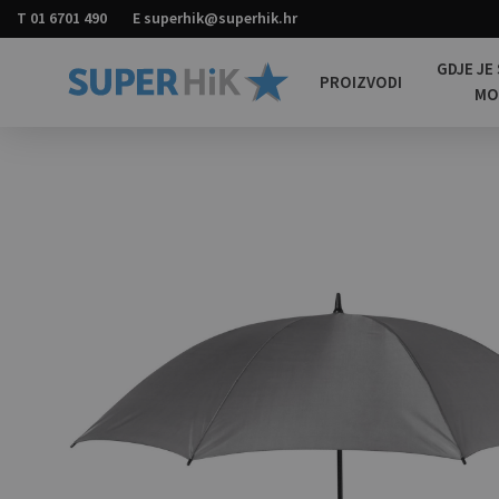
T
01 6701 490
E
superhik@superhik.hr
GDJE JE
PROIZVODI
M
Super
Promotivni
HiK
materijali
za
sve