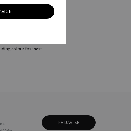
i vrhovi, manualno
mbrella. 30 inch (dia.
luding colour fastness
 na
! Vaše