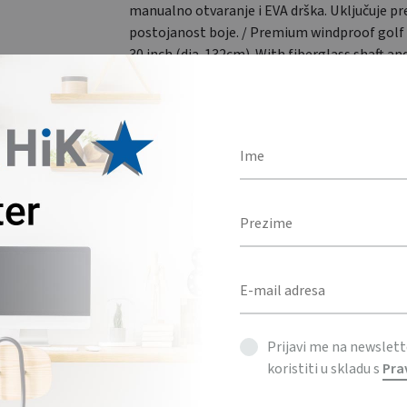
manualno otvaranje i EVA drška. Uključuje p
postojanost boje. / Premium windproof golf
30 inch (dia. 132cm). With fiberglass shaft and
Plastic tips, manual opening and EVA handle.
colour fastness coating.
Količina
DODAJ U UPIT
KATEGORIJE
GDJE JE SVE PO MOM
,
KIŠOBRANI
Prijavi me na newslet
koristiti u skladu s
Pra