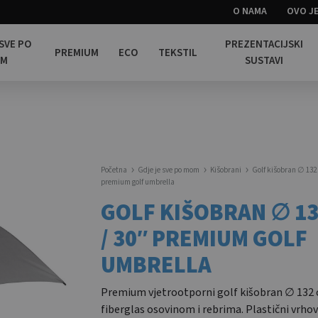
O NAMA
OVO JE
 SVE PO
PREZENTACIJSKI
PREMIUM
ECO
TEKSTIL
OM
SUSTAVI
Početna
Gdje je sve po mom
Kišobrani
Golf kišobran ∅ 132 
premium golf umbrella
GOLF KIŠOBRAN ∅ 13
/ 30″ PREMIUM GOLF
UMBRELLA
Premium vjetrootporni golf kišobran ∅ 132 
fiberglas osovinom i rebrima. Plastični vrhov