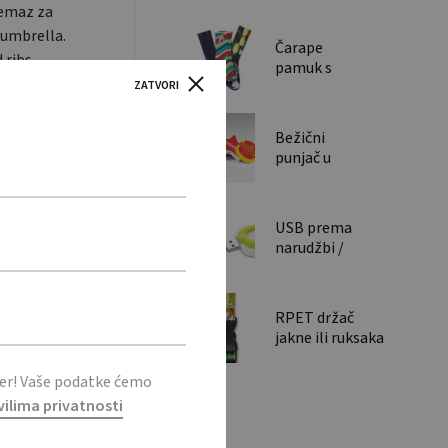
remaz za
Flash Drive
 umbrella.
key shape
Čarape
 ribs.
pamuk s
 Including
ZATVORI
digitalnim
tiskom /
Cotton Digi-
Bežični
socks
punjač u
custom
obliku /
Wireless
USB prema
charger in
narudžbi /
custom
Tailor made
shape
USB
RPET držač
jakne ili ruksaka
za kovčeg /
RPET Suitcase
ter! Vaše podatke ćemo
jacket/backpack
vilima privatnosti
holder