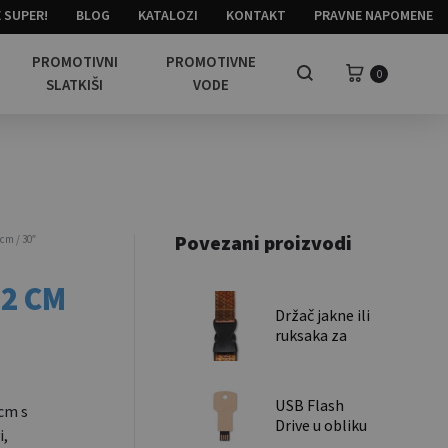
 SUPER!
BLOG
KATALOZI
KONTAKT
PRAVNE NAPOMENE
PROMOTIVNI
PROMOTIVNE
Košarica
0
Pretraga
SLATKIŠI
VODE
Povezani proizvodi
cm / 30″
2 CM
Držač jakne ili
ruksaka za
kovčeg /
Suitcase
jacket/backpack
USB Flash
cm s
holder
Drive u obliku
i,
ključa / USB