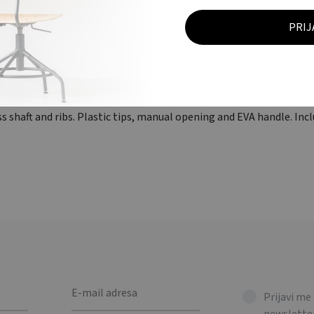
OPIS
DODATNE INFORMACIJE
 golf kišobran ∅ 132 cm s fiberglas osovinom i rebrima. Plastičn
 Uključuje premaz za postojanost boje. / Premium windproof golf u
s shaft and ribs. Plastic tips, manual opening and EVA handle. Inc
Prijavi me
newsletter