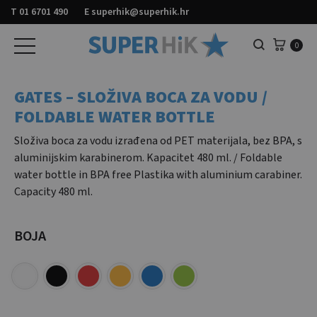
T
01 6701 490
E
superhik@superhik.hr
Košar
0
Pretraga
GATES – SLOŽIVA BOCA ZA VODU /
FOLDABLE WATER BOTTLE
Složiva boca za vodu izrađena od PET materijala, bez BPA, s
aluminijskim karabinerom. Kapacitet 480 ml. / Foldable
water bottle in BPA free Plastika with aluminium carabiner.
Capacity 480 ml.
BOJA