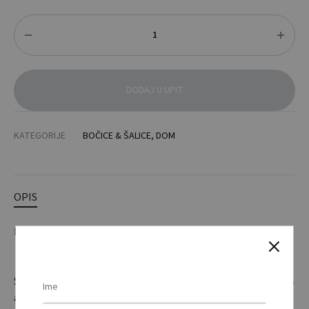
Količina
DODAJ U UPIT
KATEGORIJE
BOČICE & ŠALICE
,
DOM
OPIS
DODATNE INFORMACIJE
Složiva boca za vodu izrađena od PET materijala, bez BPA, s
aluminijskim karabinerom. Kapacitet 480 ml. / Foldable