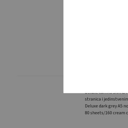
Deluxe tamno sivi A5 
stranica i jedinstveni
Deluxe dark grey A5 n
80 sheets/160 cream c