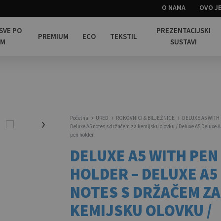
O NAMA
OVO JE
 SVE PO
PREZENTACIJSKI
PREMIUM
ECO
TEKSTIL
OM
SUSTAVI
Početna
URED
ROKOVNICI & BILJEŽNICE
DELUXE A5 WITH
Deluxe A5 notes s držačem za kemijsku olovku / Deluxe A5 Deluxe A
pen holder
DELUXE A5 WITH PEN
HOLDER – DELUXE A5
NOTES S DRŽAČEM ZA
KEMIJSKU OLOVKU /