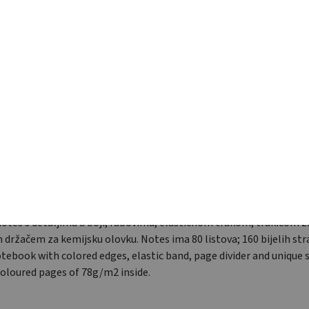
Količina
DODAJ U UPIT
KATEGORIJE
ROKOVNICI & BILJEŽNICE
,
URED
OPIS
DODATNE INFORMACIJE
notes s detaljima u boji; rubovima, elastičnom trakom, trakicom 
m držačem za kemijsku olovku. Notes ima 80 listova; 160 bijelih str
otebook with colored edges, elastic band, page divider and unique 
oloured pages of 78g/m2 inside.