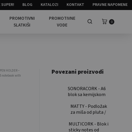
 SUPER!
BLOG
KATALOZI
KONTAKT
PRAVNE NAPOMENE
PROMOTIVNI
PROMOTIVNE
Košarica
0
Pretraga
SLATKIŠI
VODE
Povezani proizvodi
 PEN HOLDER –
5 notebook with
SONORACORK - A6
blok sa kemijskom
olovkom I koricama
od pluta / A6 cork
MATTY - Podložak
notebook with pen
za miša od pluta /
Cork mouse mat
MULTICORK - Blok i
sticky notes od