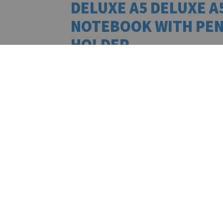
DELUXE A5 DELUXE A
NOTEBOOK WITH PE
HOLDER
Deluxe tamno sivi A5 notes s detaljima u boji
elastičnom trakom, trakicom za označavanje 
jedinstvenim držačem za kemijsku olovku. N
listova; 160 bijelih stranica od 78 g/m2. / Del
grey A5 notebook with colored edges, elastic
page divider and unique spine penholder. Wit
sheets/160 cream coloured pages of 78g/m2 
BOJA