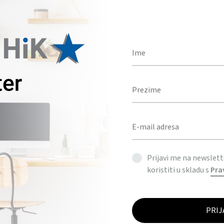
BOJA
Količina
DODAJ U UPIT
KATEGORIJE
DEKORACIJE
,
DOM
Prijavi me na newslet
koristiti u skladu s
Pra
OPIS
DODATNE INFORMACIJE