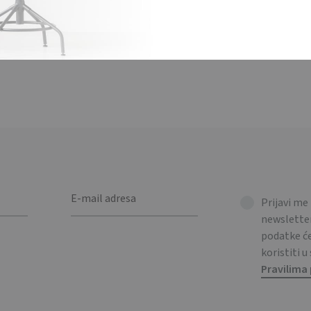
noj Limeta zelenanoj kutiji. / Fragranced candle in decorative tin b
Prijavi me
newsletter
podatke 
koristiti u
Pravilima 