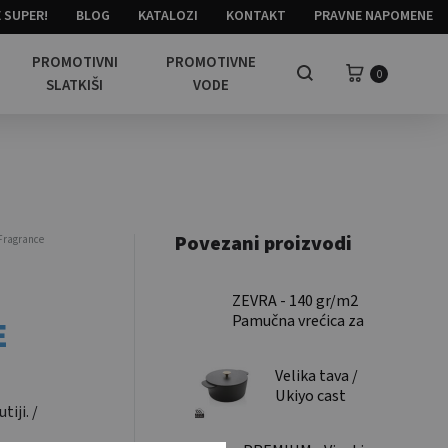
 SUPER!
BLOG
KATALOZI
KONTAKT
PRAVNE NAPOMENE
PROMOTIVNI
PROMOTIVNE
Košarica
0
Pretraga
SLATKIŠI
VODE
Povezani proizvodi
 Fragrance
ZEVRA - 140 gr/m2
Pamučna vrećica za
E
kupnju / 140 gr/m2
Cotton shopping
Velika tava /
bag
Ukiyo cast
iji. /
iron pan
large