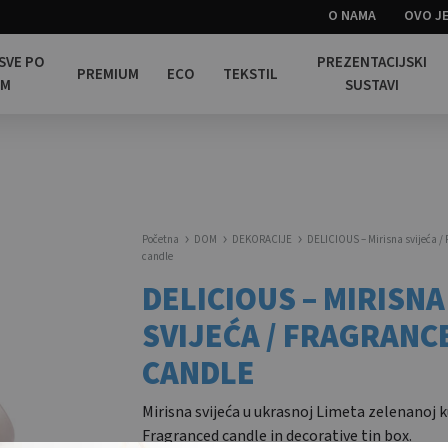
O NAMA
OVO JE
 SVE PO
PREZENTACIJSKI
PREMIUM
ECO
TEKSTIL
OM
SUSTAVI
Početna
DOM
DEKORACIJE
DELICIOUS – Mirisna svijeća /
candle
DELICIOUS – MIRISNA
SVIJEĆA / FRAGRANC
CANDLE
Mirisna svijeća u ukrasnoj Limeta zelenanoj kut
Fragranced candle in decorative tin box.