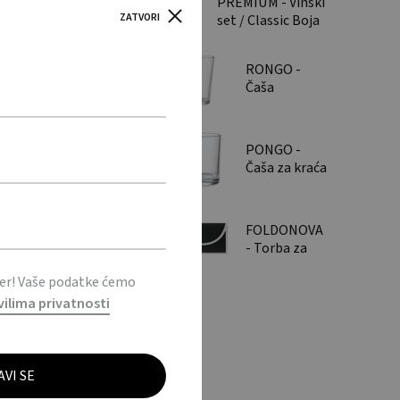
PREMIUM - Vinski
ZATVORI
set / Classic Boja
vina set
RONGO -
Čaša
konusnog
oblika, 300
ml / Conic
PONGO -
glass 300ml
Čaša za kraća
pića 300 ml /
Short drink
glass 300ml
FOLDONOVA
- Torba za
kupnju /
ter! Vaše podatke ćemo
Shopping
bag
vilima privatnosti