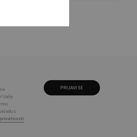
ox.
 na
! Vaše
ćemo
 skladu s
privatnosti