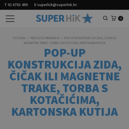
T
01 6701 490
E
superhik@superhik.hr
Košar
0
Pretraga
POČETNA
PROIZVOD PAKIRANJE
POP-UP KONSTRUKCIJA ZIDA, ČIČAK ILI
MAGNETNE TRAKE, TORBA S KOTAČIĆIMA, KARTONSKA KUTIJA
POP-UP
KONSTRUKCIJA ZIDA,
ČIČAK ILI MAGNETNE
TRAKE, TORBA S
KOTAČIĆIMA,
KARTONSKA KUTIJA