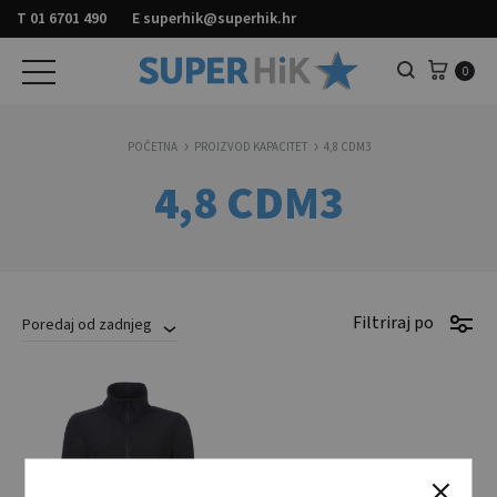
T
01 6701 490
E
superhik@superhik.hr
Košar
0
Pretraga
POČETNA
PROIZVOD KAPACITET
4,8 CDM3
4,8 CDM3
Filtriraj po
Poredaj od zadnjeg