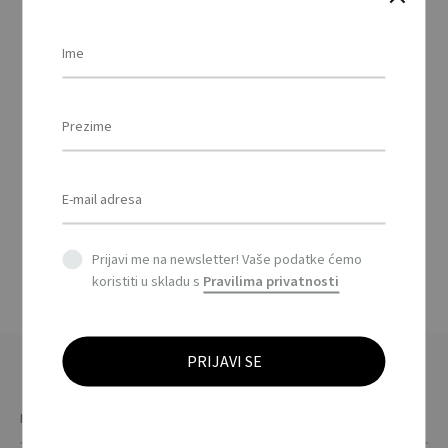
RACE WOMEN – RACE
ženska soft shell jakna
280g / RACE WOMEN SS
JACKET 280g
This
product
Prijavi me na newsletter! Vaše podatke ćemo
has
koristiti u skladu s
Pravilima privatnosti
multiple
variants.
The
options
may
be
chosen