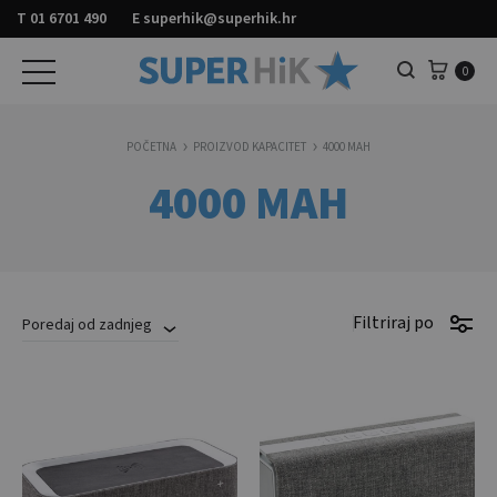
T
01 6701 490
E
superhik@superhik.hr
Košar
0
Pretraga
POČETNA
PROIZVOD KAPACITET
4000 MAH
4000 MAH
Filtriraj po
Poredaj od zadnjeg