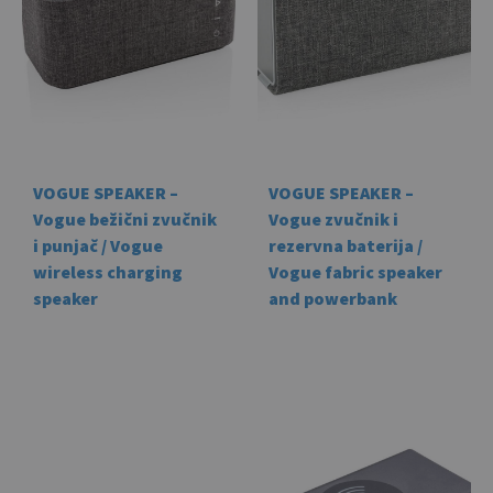
VOGUE SPEAKER –
VOGUE SPEAKER –
Vogue bežični zvučnik
Vogue zvučnik i
i punjač / Vogue
rezervna baterija /
wireless charging
Vogue fabric speaker
speaker
and powerbank
This
This
product
prod
has
has
multiple
mult
variants.
vari
The
The