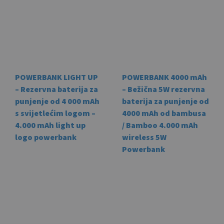
multiple
may
variants.
be
The
cho
options
on
may
the
be
prod
POWERBANK LIGHT UP
POWERBANK 4000 mAh
chosen
pag
– Rezervna baterija za
– Bežična 5W rezervna
on
punjenje od 4 000 mAh
baterija za punjenje od
the
s svijetlećim logom –
4000 mAh od bambusa
product
4.000 mAh light up
/ Bamboo 4.000 mAh
page
logo powerbank
wireless 5W
Powerbank
This
product
This
has
prod
multiple
has
variants.
mult
The
vari