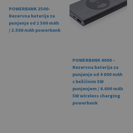
options
opti
POWERBANK 2500-
may
may
Rezervna baterija za
be
be
punjenje od 2 500 mAh
chosen
cho
/ 2.500 mAh powerbank
on
on
the
the
This
product
prod
product
page
pag
has
POWERBANK 4000 –
multiple
Rezervna baterija za
variants.
punjenje od 4 000 mAh
The
s bežičnim 5W
options
punjenjem / 4.000 mAh
may
5W wireless charging
be
powerbank
chosen
on
This
the
prod
product
has