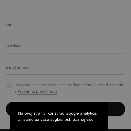
options
The
may
opti
be
may
chosen
be
on
cho
the
on
product
the
page
prod
pag
Prijavi me na newsletter! Vaše podatke ćemo koristiti u skladu
s
Pravilima privatnosti
Na ovoj stranici koristimo Google analytics,
ali samo uz vašu suglasnost.
Saznaj više