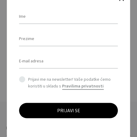
BRIGHTON – BRIGHTON
muška košulja 140g /
BRIGHTON men shirt
140g
This
product
Prijavi me na newsletter! Vaše podatke ćemo
has
koristiti u skladu s
Pravilima privatnosti
multiple
variants.
The
options
may
be
chosen