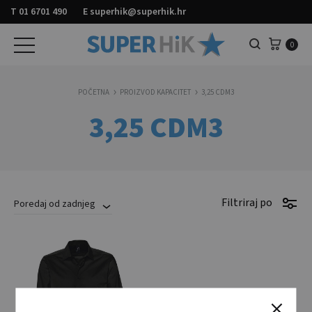
T
01 6701 490
E
superhik@superhik.hr
Košar
0
Pretraga
POČETNA
PROIZVOD KAPACITET
3,25 CDM3
3,25 CDM3
Filtriraj po
Poredaj od zadnjeg