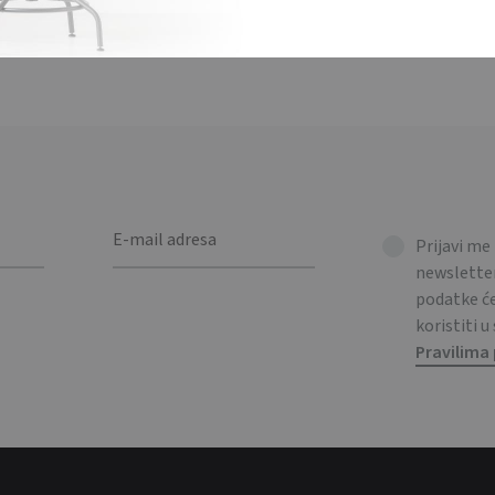
Prijavi me
newsletter
podatke 
koristiti u
Pravilima 