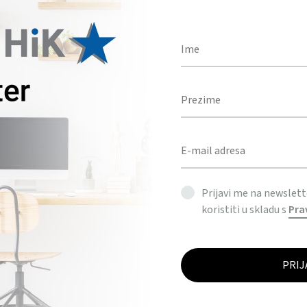
Prijavi me na newslet
koristiti u skladu s
Pra
 TUMBLER – Nomad
ica / Nomad tumbler