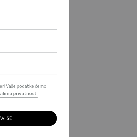
ter! Vaše podatke ćemo
vilima privatnosti