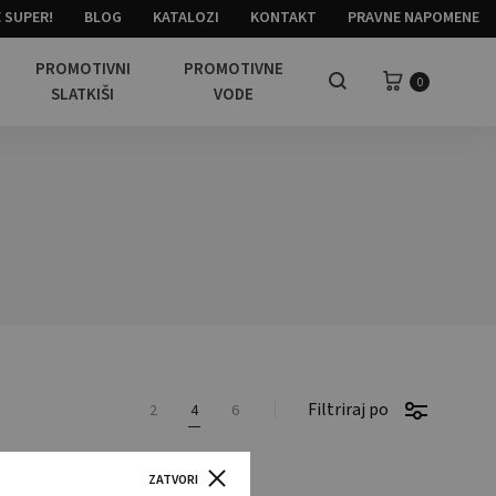
 SUPER!
BLOG
KATALOZI
KONTAKT
PRAVNE NAPOMENE
PROMOTIVNI
PROMOTIVNE
Košarica
0
Pretraga
SLATKIŠI
VODE
Filtriraj po
2
4
6
ZATVORI