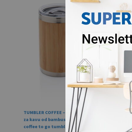
TUMBLER COFFEE – Termosica
NOMAD
za kavu od bambusa / Bamboo
termos
coffee to go tumbler