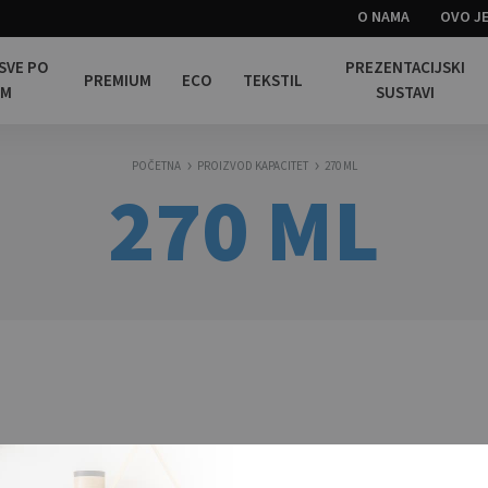
O NAMA
OVO JE
 SVE PO
PREZENTACIJSKI
PREMIUM
ECO
TEKSTIL
OM
SUSTAVI
POČETNA
PROIZVOD KAPACITET
270 ML
270 ML