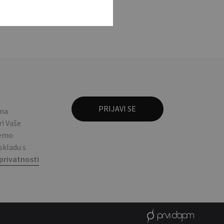
 na
! Vaše
ćemo
 skladu s
privatnosti