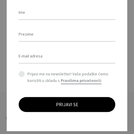
selfie prstenasta
rasvjeta / Portable
selfie ring light
SUDOKU – Drvena igra
sudoku / Wooden
sudoku board game
Prijavi me na newsletter! Vaše podatke ćemo
koristiti u skladu s
Pravilima privatnosti