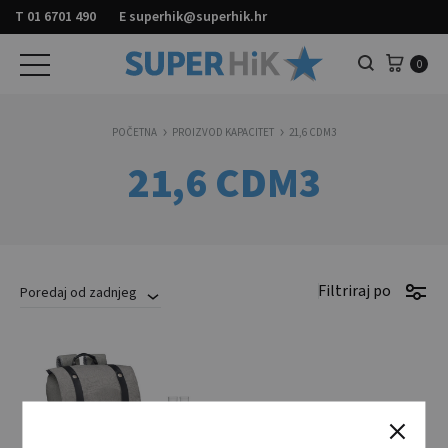
T
01 6701 490
E
superhik@superhik.hr
Košar
0
Pretraga
POČETNA
PROIZVOD KAPACITET
21,6 CDM3
21,6 CDM3
Filtriraj po
Poredaj od zadnjeg