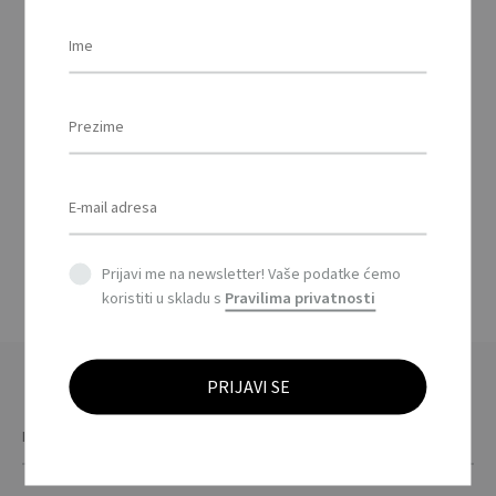
COZIE – Piknik ruksak
za 4 osobe / Picnic
backpack 4 people
Prijavi me na newsletter! Vaše podatke ćemo
koristiti u skladu s
Pravilima privatnosti