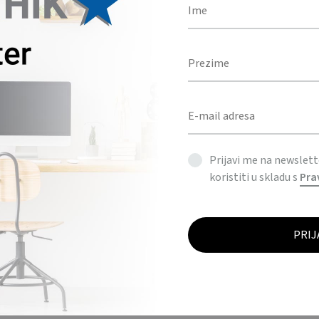
– Teniski set za plažu /
tennis set
Prijavi me na newslet
koristiti u skladu s
Pra
CLEO – Termos boca 500 
Double wall flask 500 ml