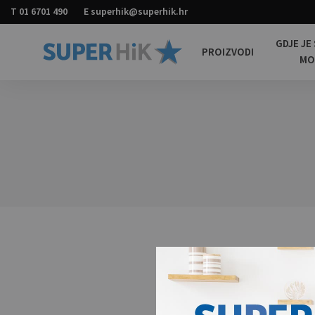
T
01 6701 490
E
superhik@superhik.hr
GDJE JE
PROIZVODI
M
Super
Promotivni
HiK
materijali
za
sve