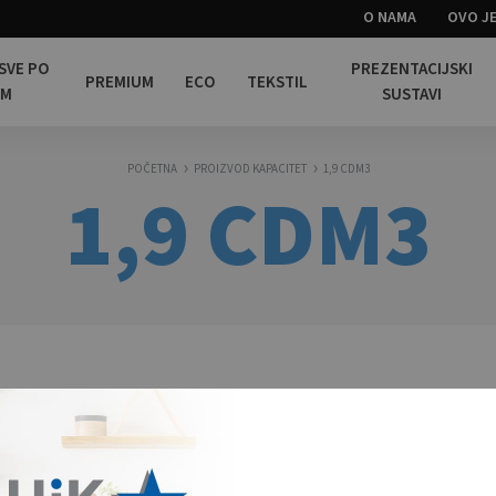
O NAMA
OVO JE
 SVE PO
PREZENTACIJSKI
PREMIUM
ECO
TEKSTIL
OM
SUSTAVI
POČETNA
PROIZVOD KAPACITET
1,9 CDM3
1,9 CDM3