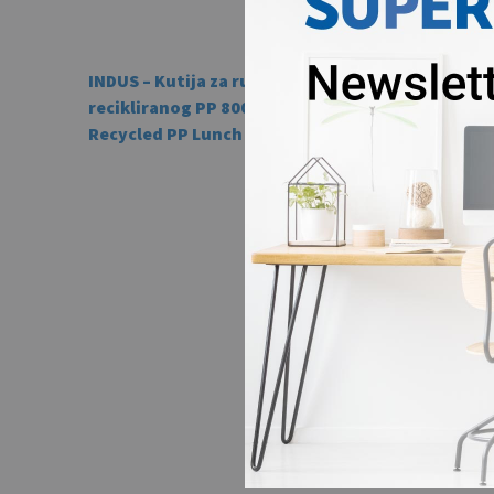
RAQUET 
INDUS – Kutija za ručak od
Beach 
recikliranog PP 800 ml /
Recycled PP Lunch box 800 ml