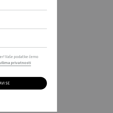
ter! Vaše podatke ćemo
vilima privatnosti
ml /